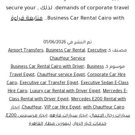
demands of corporate travel. لذلك , secure your
iness
Business Car Rental Cairo with…
متابعة قراءة
Car
ental
تم النشر في
01/06/2026
Cairo
مصنف كـ
Executive
،
Business Car Rental
،
Airport Transfers
with
Chauffeur Service
موسوم كـ
Business
،
Business Car Rental Cairo with Driver
river
Travel Egypt
،
Chauffeur service Egypt
،
Corporate Car Hire
|
Cairo
،
Executive car Transfer Egypt
،
Executive Sedan E-Class
edes
Hire Cairo
،
Luxury car Rental with Driver Egypt
،
Mercedes E-
E-
Class Rental with Driver Egypt
،
Mercedes E200 Rental with
with Chauffeur Cairo
،
VIP car Hire Egypt
،
Chauffeur
،
ايجار
Class
سيارات رجال الاعمال
،
ايجار سيارات فارهه
،
ايجار مرسيدس E200
،
Hire
خدمات كبار الزوار
،
ليموزين مطار القاهرة