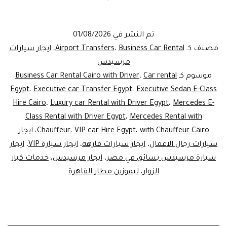
سيار
مرس
تم النشر في
01/08/2026
بسا
مصنف كـ
Business Car Rental
،
Airport Transfers
،
ايجار سيارات
في
مرسيدس
موسوم كـ
Car rental
،
Business Car Rental Cairo with Driver
مصر
Egypt
،
Executive car Transfer Egypt
،
Executive Sedan E-Class
|
Hire Cairo
،
Luxury car Rental with Driver Egypt
،
Mercedes E-
Car
Class Rental with Driver Egypt
،
Mercedes Rental with
with Chauffeur Cairo
،
VIP car Hire Egypt
،
Chauffeur
،
ايجار
ntal
سيارات رجال الاعمال
،
ايجار سيارات فارهه
،
ايجار سيارة VIP
،
ايجار
gypt
سيارة مرسيدس بسائق في مصر
،
ايجار مرسيدس
،
خدمات كبار
for
الزوار
،
ليموزين مطار القاهرة
VIPs
2026