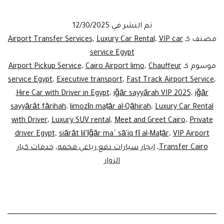
Airport
Transfer
تم النشر في
12/30/2025
Cairo:
مصنف كـ
VIP car
،
Luxury Car Rental
،
Airport Transfer Services
Your
service Egypt
موسوم كـ
Chauffeur
،
Cairo Airport limo
،
Airport Pickup Service
Gateway
service Egypt
،
Executive transport
،
Fast Track Airport Service
،
to
Hire Car with Driver in Egypt
،
iǧār sayyārah VIP 2025
،
iǧār
Luxury
sayyārāt fārihah
،
limozīn maṭār al-Qāhirah
،
Luxury Car Rental
with Driver
،
Luxury SUV rental
in
،
Meet and Greet Cairo
،
Private
driver Egypt
،
siārāt lil'īǧār maʿ sā'iq fī al-Maṭār
،
VIP Airport
Egypt
Transfer Cairo
،
ايجار سيارات دفع رباعي فخمه
،
خدمات كبار
الزوار