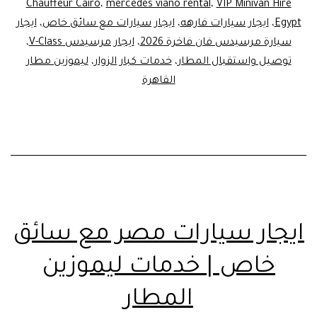
VIP
Chauffeur Cairo
،
mercedes viano rental
،
VIP Minivan Hire
Egypt
،
ايجار سيارات فارهه
،
ايجار سيارات مع سائق خاص
،
ايجار
Minivan
سيارة مرسيدس فان فاخرة 2026
،
ايجار مرسيدس V-Class
،
Hire
توصيل واستقبال المطار
،
خدمات كبار الزوار
،
ليموزين مطار
Cairo
القاهرة
ايجار سيارات مصر مع سائق
خاص | خدمات ليموزين
المطار