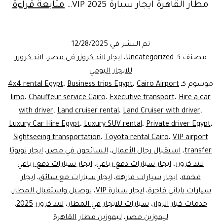
ايجا
مطار القاهرة ايجار سيارة VIP 2025…
متابعة قراءة
سيا
تويو
تم النشر في
12/28/2025
لاند
مصنف كـ
Uncategorized
،
ايجار لاند كروزر في مصر
،
لاند كروزر
كروز
للايجار اليومي
موسوم كـ
Cairo Airport
،
Business trips Egypt
،
4x4 rental Egypt
025
limo
،
Chauffeur service Cairo
،
Executive transport
،
Hire a car
مع
with driver
،
Land cruiser rental
،
Land Cruiser with driver
،
سائ
Luxury Car Hire Egypt
،
Luxury SUV rental
،
Private driver Egypt
،
VIP airport
،
Toyota rental Cairo
،
Sightseeing transportation
في
transfer
،
استقبال رجال الأعمال
،
السائحون في مصر
،
ايجار تويوتا
مطا
لاند كروزر
،
ايجار سيارات دفع رباعي
،
ايجار سيارات دفع رباعي
القا
فخمه
،
ايجار سيارات فارهه
،
ايجار سيارات مع سائق
،
ايجار
خدم
سيارات ياباني فاخرة
،
ايجار سيارة VIP
،
توصيل واستقبال المطار
،
خدمات كبار الزوار
،
سيارات للايجار في المطار
،
لاند كروزر 2025
،
VIP
ليموزين مصر
،
ليموزين مطار القاهرة