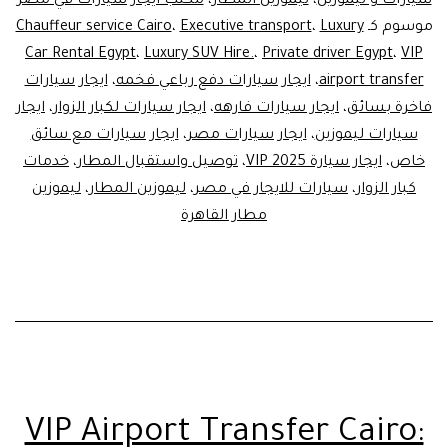
سائق
سيارات و ليموزين
،
ليموزين المطار
،
مكتب ايجار سيارات في مصر
موسوم كـ
Luxury
،
Executive transport
،
Chauffeur service Cairo
خاص
Car Rental Egypt
،
Luxury SUV Hire.
،
Private driver Egypt
،
VIP
|
airport transfer
،
ايجار سيارات دفع رباعي فخمه
،
ايجار سيارات
خدمات
فاخرة بسائق
،
ايجار سيارات فارهه
،
ايجار سيارات لكبار الزوار
،
ايجار
سيارات ليموزين
،
ايجار سيارات مصر
،
ليموزين
ايجار سيارات مع سائق
خاص
،
ايجار سيارة VIP 2025
،
توصيل واستقبال المطار
،
خدمات
المطار
كبار الزوار
،
سيارات للايجار في مصر
،
ليموزين المطار
،
ليموزين
مطار القاهرة
VIP Airport Transfer Cairo: