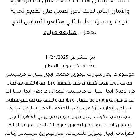
الساعة. بالتالي هذه الخدمة تضمن لك الرفاهية
والأمان التام. لذلك نحن نعمل على تقديم تجربة
فريدة ومميزة جداً. بالتالي هذا هو الأساس الذي
خدمة
يجعل…
متابعة قراءة
ليموزين
المطار
تم النشر في
11/24/2025
في
مصنف كـ
ليموزين المطار
القاهرة
موسوم كـ
ايجار سيارات ليموزين فخمة.
،
ايجار سيارات مرسيدس
حديثة
،
ايجار سيارات مرسيدس فخمة
،
ايجار سيارات مرسيدس
ايجار
في الجيزة
،
ايجار سيارات مرسيدس ليموزين عروض
،
ايجار سيارات
سيارة
مرسيدس ليموزين يوم كامل
،
ايجار سيارات مرسيدس مع سائق
مرسيدس
سياحي
،
ايجار سيارة مرسيدس للمتحف المصري
،
ايجار سيارة
مرسيدس مكيفة
،
بالسائق
ايجار سيارة مرسيدس يومي القاهرة
،
ايجار
ليموزين 24 ساعة
،
ايجار ليموزين 3 يوميات
،
ايجار ليموزين لزيارة
|
الأهرامات
،
ايجار ليموزين للشركات
،
ايجار ليموزين مرسيدس زفاف
،
01102106655