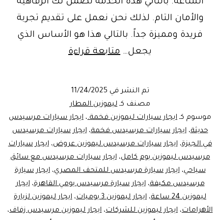
الساعة. بالتالي هذه الخدمة تضمن لك الرفاهية
والأمان التام. لذلك نحن نعمل على تقديم تجربة
فريدة ومميزة جداً. بالتالي هذا هو الأساس الذي
خدمة
يجعل…
متابعة قراءة
ليموزين
المطار
تم النشر في
11/24/2025
في
مصنف كـ
ليموزين المطار
القاهرة
موسوم كـ
ايجار سيارات ليموزين فخمة.
،
ايجار سيارات مرسيدس
حديثة
،
ايجار سيارات مرسيدس فخمة
،
ايجار سيارات مرسيدس
ايجار
في الجيزة
،
ايجار سيارات مرسيدس ليموزين عروض
،
ايجار سيارات
سيارة
مرسيدس ليموزين يوم كامل
،
ايجار سيارات مرسيدس مع سائق
مرسيدس
سياحي
،
ايجار سيارة مرسيدس للمتحف المصري
،
ايجار سيارة
مرسيدس مكيفة
،
بالسائق
ايجار سيارة مرسيدس يومي القاهرة
،
ايجار
ليموزين 24 ساعة
،
ايجار ليموزين 3 يوميات
،
ايجار ليموزين لزيارة
|
الأهرامات
،
ايجار ليموزين للشركات
،
ايجار ليموزين مرسيدس زفاف
،
01102106655