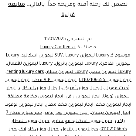
تضمن لك رحلة آمنة ومريحة جداً. بالتالي…
متابعة
قراءة
Luxury
ليموزين
تم النشر في
11/01/2025
في
مصنف كـ
Luxury Car Rental
مطار
موسوم كـ
Luxury ليموزين SUV
Luxury ليموزين اسكاليد
،
،
Luxury
ليموزين القاهرة
،
Luxury ليموزين باترول
،
Luxury ليموزين للأعمال
،
القاهرة:
Luxury ليموزين مصر
،
Luxury ليموزين مطار
،
renting luxury cars
،
تجربة
ايجار ليموزين 01102106655
،
ايجار ليموزين VIP مطار
،
ايجار ليموزين
حجز
أحدث موديل.
،
ايجار ليموزين أمريكي
،
ايجار ليموزين اسكاليد
،
ايجار
ليموزين تويوتا
،
ايجار ليموزين راقي
،
السيارات
ايجار ليموزين فخامة مطلقة
،
ايجار ليموزين فخم
،
ايجار ليموزين فخم مطار
،
ايجار ليموزين لوفود
،
الفاخرة
ايجار ليموزين نيسان
،
ايجار ليموزين يوم زفاف
،
حجز سيارة مطار 7
مع
راكب
،
حجز ليموزين اسكاليد مع سائق
،
حجز ليموزين المطار
ليموزين
01102106655
،
حجز ليموزين باترول
،
حجز ليموزين كاديلاك
،
حجز