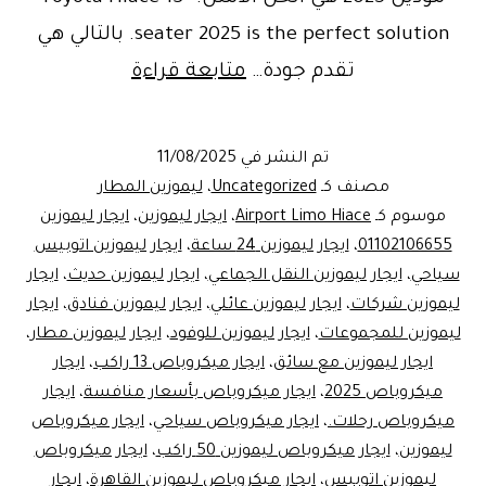
seater 2025 is the perfect solution. بالتالي هي
Book
تقدم جودة…
متابعة قراءة
Now!
ليموزين
تم النشر في
11/08/2025
المطار
مصنف كـ
Uncategorized
،
ليموزين المطار
/
موسوم كـ
Airport Limo Hiace
،
ايجار ليموزين
،
ايجار ليموزين
01102106655
،
ايجار ليموزين 24 ساعة
،
ايجار ليموزين اتوبيس
Airport
سياحي
،
ايجار ليموزين النقل الجماعي
،
ايجار ليموزين حديث
،
ايجار
Limo
ليموزين شركات
،
ايجار ليموزين عائلي
،
ايجار ليموزين فنادق
،
ايجار
VIP
ليموزين للمجموعات
،
ايجار ليموزين للوفود
،
ايجار ليموزين مطار
،
ايجار ليموزين مع سائق
،
ايجار ميكروباص 13 راكب
،
Service
ايجار
ميكروباص 2025
،
ايجار ميكروباص بأسعار منافسة
،
ايجار
&
ميكروباص رحلات.
،
ايجار ميكروباص سياحي
،
ايجار ميكروباص
ايجار
ليموزين
،
ايجار ميكروباص ليموزين 50 راكب
،
ايجار ميكروباص
ميكروباص
ليموزين اتوبيس
،
ايجار ميكروباص ليموزين القاهرة
،
ايجار