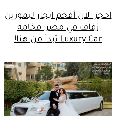
احجز الآن أفخم ايجار ليموزين
زفاف في مصر: فخامة
Luxury Car تبدأ من هنا!