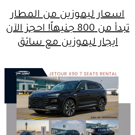
اسعار ليموزين من المطار
تبدأ من 800 جنيهاً! احجز الآن
ايجار ليموزين مع سائق