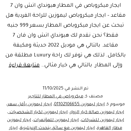
ايجار ميكروباص في المطار هيونداي اتش وان 7
مقاعد – ايجار ميكروباص ليموزين للراحة الفردية هل
تبحث عن ايجار ميكروباص المطار بسعر 999 جنيه
فقط؟ نحن نقدم لك هيونداي اتش وان فان 7
مقاعد. بالتالي هي موديل 2022 حديثة ومكيفة
بالكامل. لذلك هي توفر لك راحة Luxury مطلقة من
احج
وإلى المطار. بالتالي هي خيار مثالي…
متابعة قراءة
الآن:
ايجار
تم النشر في
11/10/2025
ميك
مصنف كـ
ميكروباص في المطار للتاجير
المط
موسوم كـ
ايجار ليموزين 01102106655
،
ايجار ليموزين بأقل سعر
،
ايجار ليموزين صالة كبار الزوار
،
ايجار ليموزين لكبار الشخصيات.
،
بـ
ايجار ليموزين للشركات
،
ايجار ليموزين للمؤتمرات
،
ايجار ليموزين
999
مطار القاهرة
،
ايجار ليموزين مع سائق يتحدث الإنجليزية
،
ايجار