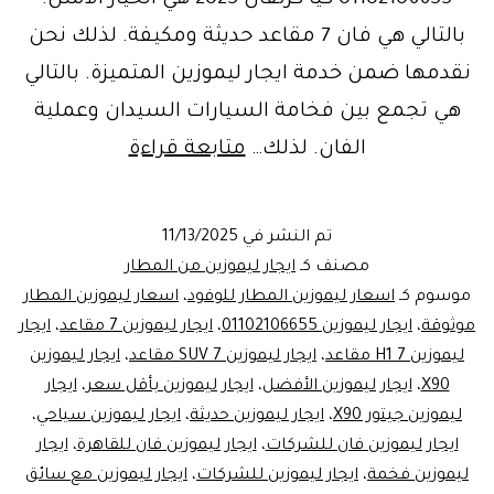
01102106655 كيا كرنفال 2025 هي الخيار الأمثل.
بالتالي هي فان 7 مقاعد حديثة ومكيفة. لذلك نحن
نقدمها ضمن خدمة ايجار ليموزين المتميزة. بالتالي
هي تجمع بين فخامة السيارات السيدان وعملية
اسعار
الفان. لذلك…
متابعة قراءة
ليموزين
المطار
تم النشر في
11/13/2025
الأفضل
مصنف كـ
ايجار ليموزين من المطار
في
موسوم كـ
اسعار ليموزين المطار للوفود
،
اسعار ليموزين المطار
موثوقة
،
ايجار ليموزين 01102106655
،
ايجار ليموزين 7 مقاعد
،
ايجار
مصر:
ليموزين H1 7 مقاعد
،
ايجار ليموزين SUV 7 مقاعد
،
ايجار ليموزين
احجز
X90
،
ايجار ليموزين الأفضل
،
ايجار ليموزين بأقل سعر
،
ايجار
الآن
ليموزين جيتور X90
،
ايجار ليموزين حديثة
،
ايجار ليموزين سياحي
،
ايجار ليموزين فان للشركات
،
ايجار
ايجار ليموزين فان للقاهرة
،
ايجار
ليموزين فخمة
،
ايجار ليموزين للشركات
،
ايجار ليموزين مع سائق
ليموزين