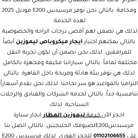
الكرام. لذلك خدمة استقبال الوفد الخليجي تتطلب دقة
وفخامة. بالتالي نحن نوفر مرسيدس E200 موديل 2025
لهذه الخدمة.
لذلك هي تضمن لهم أقصى درجات الراحة والخصوصية.
بالتالي يمكنهم اختيار
ايجار ميكروباص ليموزين
أيضاً
للمرافقين. لذلك نحن نضمن أن تكون تجربة النقل
مختلفة تماماً. بالتالي سياراتنا مكيفة ومجهزة بالكامل.
لذلك هي توفر بيئة هادئة ومريحة داخل القاهرة. بالتالي
التزامنا بالمواعيد هو سر نجاحنا. لذلك نحن نقدم أسعاراً
تنافسية جداً. بالتالي لخدمة الشركات والفنادق والرحلات
السياحية. لذلك
احجز الآن
خدمة
ليموزين المطار
ايجار سيارة
مرسيدسE200لضيوفك الخليجيين. بالتالي اتصل بنا
على
01102106655
للحجز الفوري. لذلك مرسيدس E200