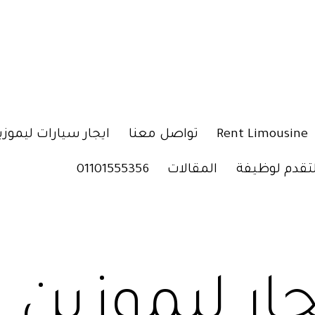
Rent Limousine
تواصل معنا
ايجار سيارات ليموزي
لتقدم لوظيفة
المقالات
01101555356
جار ليموزين 