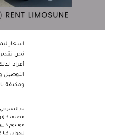
اسعار ليم
نحن نقدم ل
ومكيفة بال
تم النشر في
مصنف كـ
ايج
موسوم كـ
اسع
ليموزين كيا ك