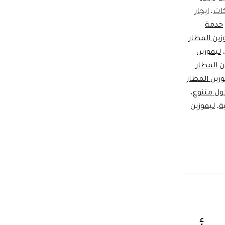
كات
،
ايجار
خدمة
زين المطار
،
ليموزين
ن المطار
وزين المطار
ل متنوع
،
ة
،
ليموزين