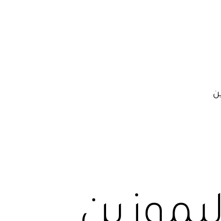
ن
ليموزين