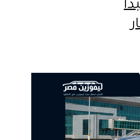
دأ
ار