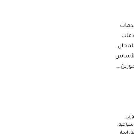
خدمات
دمات
لمجال.
 الأساس
وزين.…
وزين
 سياحية
،
ة
،
ايجار