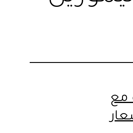
 مع
عار