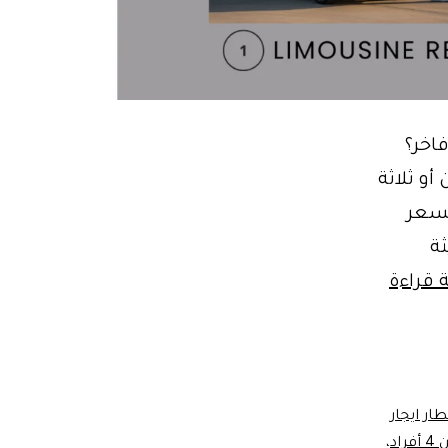
اخر؟
أو ثلاثة
شمل السعر
فر موديلات 2025 حديثة
اسعار
 قراءة
ليموزين
من
المطار
تبدأ
ار ايجار
راد
،