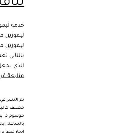
تناف
خدمة ليموز
ليموزين مط
ليموزين مط
بالتالي تع
الذي يجعل 
متابعة قرا
تم النشر في
مصنف كـ
ليم
موسوم كـ
ايج
بالساعة
،
ايج
ايجار ليموزين