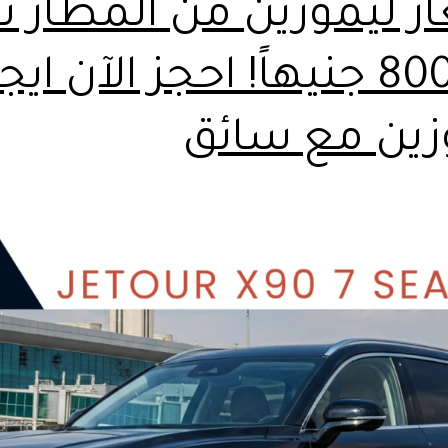
ر ليموزين من المطار تب
من 800 جنيهاً! احجز الآن ايج
زين مع سائق