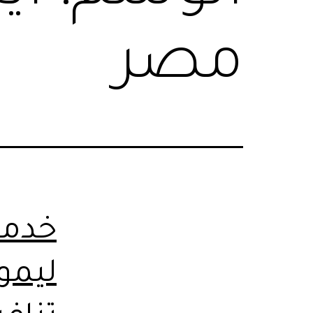
مصر
خدمة
ليمو