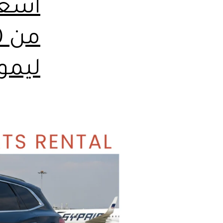
اسعا
ليمو