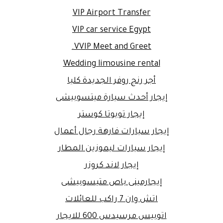
VIP Airport Transfer
VIP car service Egypt
VVIP Meet and Greet.
Wedding limousine rental
أجر رنج روفر الجديدة كليا
إيجار أحدث سيارة ميتسوبيشى
إيجار تويوتا كوستر
إيجار سيارات فارهة رجال أعمال
إيجار سيارات ليموزين المطار
إيجار لاند كروزر
إيجارمينى باص متيسوبيشى
اتش وان 7 راكب للعائلات
اتوبيس مرسيدس 600 للايجار