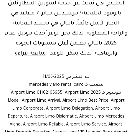
الخليجي هل تبحث عن خدمة ليموزين المطار تليق
بالوفود الخليجية؟ مرسيدس فيانو 7 مقاعد هي
الخيار الأمثل دائماً. بالتالي هي تجسد الفخامة
والراحة المطلوبة. لذلك نحن نوفر أحدث موديل لعام
2025. بالتالي نضمن أعلى مستويات الجودة
Book
والرفاهية. لذلك يمكن للوفد…
متابعة قراءة
Now!
Luxury
تم النشر في
11/06/2025
Limo
مصنف كـ
mercedes viano rental cairo
ervice:
موسوم كـ
Airport Limo 2025
،
Airport Limo 01102106655
Model
،
Airport Limo Arrival
،
Airport Limo Best Price
،
Airport
rcedes
Limo Corporate
،
Airport Limo Delegation
،
Airport Limo
Viano
Departure
،
Airport Limo Diplomatic
،
Airport Limo Mercedes
7
Viano
،
Airport Limo Reliable
،
Airport Limo Service
،
Airport