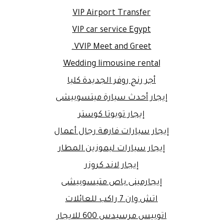
VIP Airport Transfer
VIP car service Egypt
VVIP Meet and Greet.
Wedding limousine rental
أجر رنج روفر الجديدة كليا
إيجار أحدث سيارة ميتسوبيشى
إيجار تويوتا كوستر
إيجار سيارات فارهة رجال أعمال
إيجار سيارات ليموزين المطار
إيجار لاند كروزر
إيجارمينى باص متيسوبيشى
اتش وان 7 راكب للعائلات
اتوبيس مرسيدس 600 للايجار