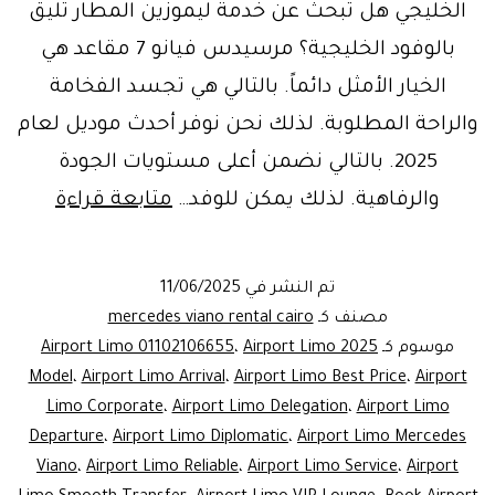
الخليجي هل تبحث عن خدمة ليموزين المطار تليق
بالوفود الخليجية؟ مرسيدس فيانو 7 مقاعد هي
الخيار الأمثل دائماً. بالتالي هي تجسد الفخامة
والراحة المطلوبة. لذلك نحن نوفر أحدث موديل لعام
2025. بالتالي نضمن أعلى مستويات الجودة
Book
والرفاهية. لذلك يمكن للوفد…
متابعة قراءة
Now!
Luxury
تم النشر في
11/06/2025
Limo
مصنف كـ
mercedes viano rental cairo
ervice:
موسوم كـ
Airport Limo 2025
،
Airport Limo 01102106655
Model
،
Airport Limo Arrival
،
Airport Limo Best Price
،
Airport
rcedes
Limo Corporate
،
Airport Limo Delegation
،
Airport Limo
Viano
Departure
،
Airport Limo Diplomatic
،
Airport Limo Mercedes
7
Viano
،
Airport Limo Reliable
،
Airport Limo Service
،
Airport