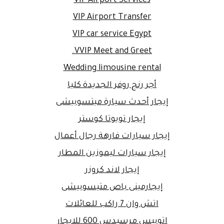
VIP Airport Services
VIP Airport Transfer
VIP car service Egypt
VVIP Meet and Greet.
Wedding limousine rental
أجر رنج روفر الجديدة كليا
إيجار أحدث سيارة ميتسوبيشى
إيجار تويوتا كوستر
إيجار سيارات فارهة رجال أعمال
إيجار سيارات ليموزين المطار
إيجار لاند كروزر
إيجارمينى باص متيسوبيشى
اتش وان 7 راكب للعائلات
اتوبيس مرسيدس 600 للايجار