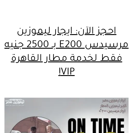
احجز الآن: ايجار ليموزين
مرسيدس E200 بـ 2500 جنيه
فقط لخدمة مطار القاهرة
VIP!