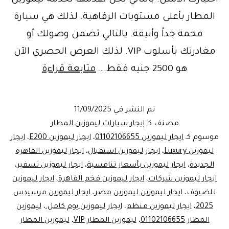
اختيارك الأمثل. بالتالي نحن نقدمها لخدمة ليموزين
المطار بأعلى مستويات الرفاهية. لذلك هي سيارة
فخمة جداً وأنيقة. بالتالي تضمن وصولك أو
مغادرتك بأسلوب VIP. لذلك العرض الحصري الآن
احجز
هو 2500 جنيه فقط.…
متابعة قراءة
الآن:
ايجار
تم النشر في
11/09/2025
ليموزين
مصنف كـ
إيجار سيارات ليموزين المطار
مرسيدس
موسوم كـ
ايجار ليموزين 01102106655
،
ايجار ليموزين E200
،
ايجار
ليموزين Luxury
،
ايجار ليموزين استقبال
،
ايجار ليموزين القاهرة
E200
الجديدة
،
ايجار ليموزين بأسعار تنافسية
،
ايجار ليموزين تسفير
،
بـ
ايجار ليموزين شركات
،
ايجار ليموزين فخم القاهرة
،
ايجار ليموزين
2500
للضيوف
،
ايجار ليموزين ليموزين مصر
،
ايجار ليموزين مرسيدس
2025
،
ايجار ليموزين منظم
،
ايجار ليموزين يوم كامل.
،
جنيه
ليموزين
المطار 01102106655
،
ليموزين المطار VIP
،
ليموزين المطار
فقط