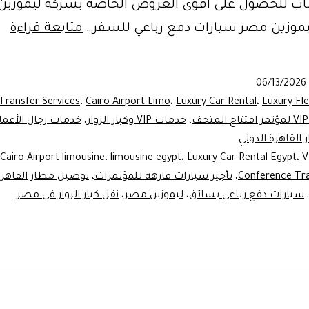
ساب للحصول على اقوى العروض الخاصه بشركة ليموزي
IP
يموزين مصر سيارات دفع رباعي للسفر…
متابعة قراءة
ce
on
06/13/2026
|
 Transfer Services
،
Cairo Airport Limo
،
Luxury Car Rental
،
Luxury Fl
خد
،
خدمات VIP وكبار الزوار
،
خدمات رجال الأعما
 القاهرة الدولي
نق
Cairo Airport limousine
،
limousine egypt
،
Luxury Car Rental Egypt
،
V
الـ
Conference Tr
،
تأجير سيارات فارهة للمؤتمرات
،
توصيل مطار القاهرة
IP
سيارات دفع رباعي بسائق
،
ليموزين مصر
،
نقل كبار الزوار في مصر
من
مط
ال