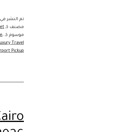
تم النشر في
مصنف كـ
eet
موسوم كـ
،
ce
uxury Travel
irport Pickup
Cairo