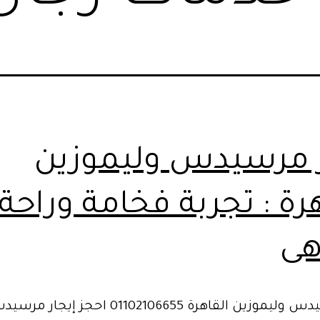
ر مرسيدس وليموزين
رة : تجربة فخامة وراحة 
هى
ايجار مرسيدس وليموزين القاهرة 01102106655 احجز إيجار 