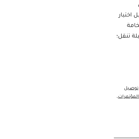
مواعيد لراحتك. احجز الآن! +201102106655 دليل اختيار
خامة
لة تنقل؛
توصيل
لمؤتمرات
،