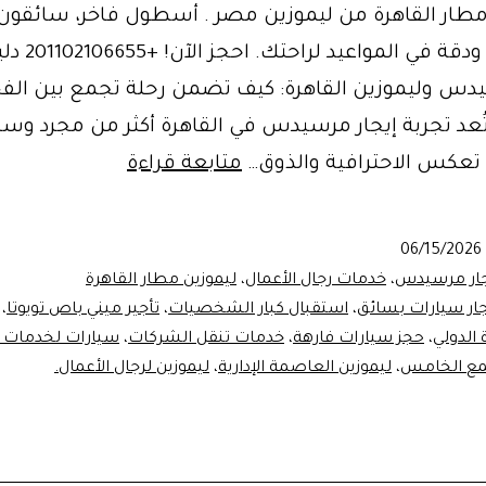
مطار القاهرة من ليموزين مصر . أسطول فاخر، سائقون
محترفون، ودقة في ال
يدس وليموزين القاهرة: كيف تضمن رحلة تجمع بين الف
 تُعد تجربة إيجار مرسيدس في القاهرة أكثر من مجرد وسي
ايجار
ة تعكس الاحترافية والذوق…
متابعة قراءة
مرسيدس
وليموزين
06/15/2026
القاهرة
جار مرسيدس
،
خدمات رجال الأعمال
،
ليموزين مطار القاهرة
:
جار سيارات بسائق
،
استقبال كبار الشخصيات
،
تأجير ميني باص تويوتا
،
 الدولي
،
حجز سيارات فارهة
،
خدمات تنقل الشركات
،
سيارات لخدمات ا
تجربة
جمع الخامس
،
ليموزين العاصمة الإدارية
،
ليموزين لرجال الأعمال.
فخامة
وراحة
لا