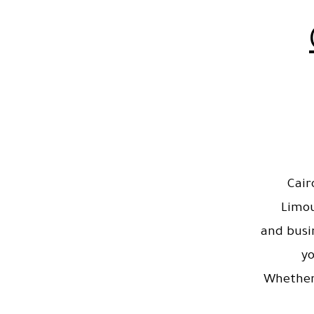
Cair
Limou
and busi
your 
Whether you are a bus