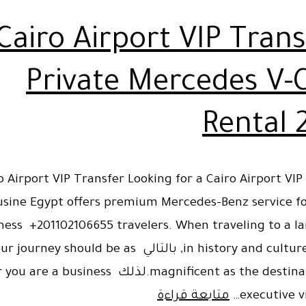
Cairo Airport VIP Trans
Private Mercedes V-C
Rental 
o Airport VIP Transfer Looking for a Cairo Airport VIP
sine Egypt offers premium Mercedes-Benz service fo
ness +201102106655 travelers. When traveling to a la
in history and culture as Egypt, بالتالي journey should be as
magnificent as the destination itself.لذلك iness
Cairo
executive vi
متابعة قراءة