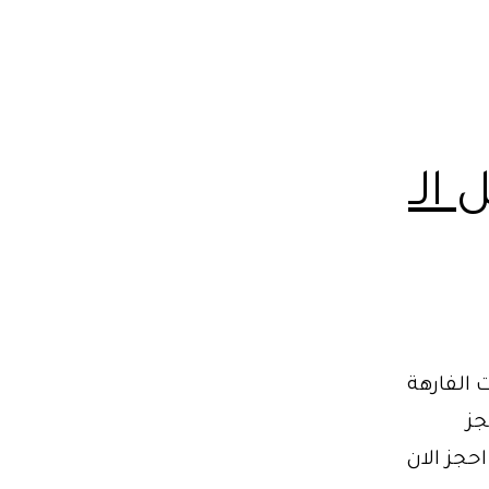
نقل الـ
 الفارهة
جز
الخاص الآن لضمان تجربة نقل استثنائية: 01102106655. احجز الان