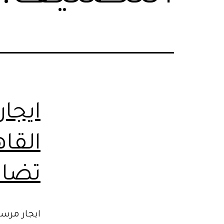
ايجا
القاه
تضا