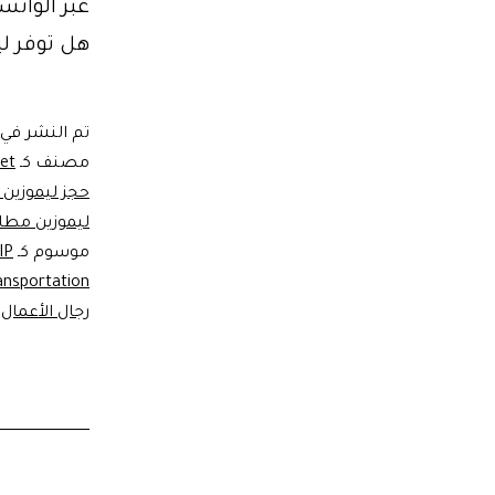
عبر الوات
هل توفر ل
تم النشر في
مصنف كـ
eet
حجز ليموزين VIP لمؤتمر افتتاح المتحف
ليموزين مطار
موسوم كـ
IP
ansportation
رجال الأعمال
،