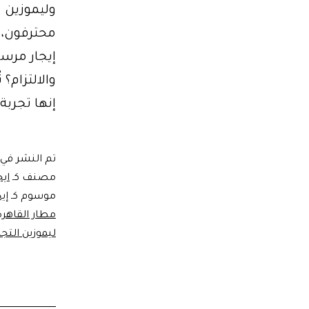
وليموزين 
إيجار مرس
والالتزام؟
إنها تجرب
تم النشر في
مصنف كـ
اي
موسوم كـ
إي
مطار القاهرة
ليموزين الت