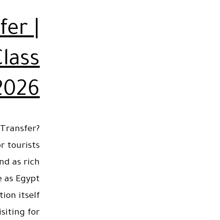
fer |
lass
2026
 Transfer?
r tourists
nd as rich
siting for…