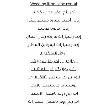
Wedding limousine rental
أجر رنج روفر الجديدة كليا
إيجار أحدث سيارة ميتسوبيشى
إيجار تويوتا كوستر
إيجار سيارات فارهة رجال أعمال
إيجار سيارات ليموزين المطار
إيجار لاند كروزر
إيجارمينى باص متيسوبيشى
اتش وان 7 راكب للعائلات
اتوبيس مرسيدس 600 للايجار
اتوبيسات مرسيدس للايجار
اجر رنج روفر بافضل الاسعار
اجر رنج روفر بافضل السيارات