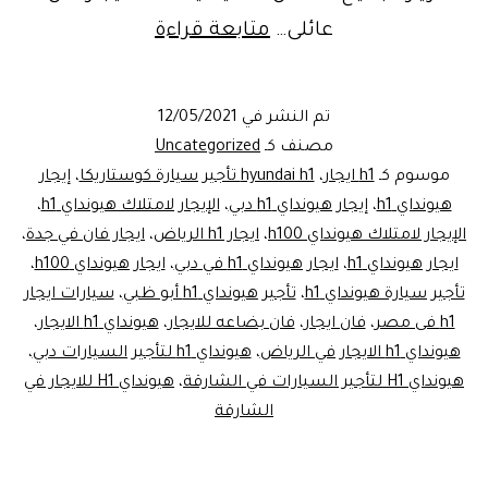
اسطوره
عائلى…
متابعة قراءة
الموسم
فان
تم النشر في
12/05/2021
عائلى
مصنف كـ
Uncategorized
بأحدث
موسوم كـ
h1 ايجار
،
hyundai h1 تأجير سيارة كوستاريكا
،
إيجار
هيونداي h1
،
إيجار هيونداي h1 دبي
،
الإيجار لامتلاك هيونداي h1
،
مواصفات
الإيجار لامتلاك هيونداي h100
،
ايجار h1 الرياض
،
ايجار فان في جدة
،
واسعار
ايجار هيونداي h1
،
ايجار هيونداي h1 في دبي
،
ايجار هيونداي h100
،
تأجير سيارة هيونداي h1
،
تأجير هيونداي h1 أبو ظبي
،
سيارات ايجار
h1 فى مصر
،
فان ايجار
،
فان بضاعه للايجار
،
هيونداي h1 الايجار
،
هيونداي h1 الايجار في الرياض
،
هيونداي h1 لتأجير السيارات دبي
،
هيونداي H1 لتأجير السيارات في الشارقة
،
هيونداي H1 للايجار في
الشارقة