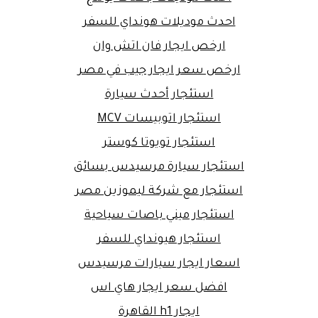
احدث موديلات هونداي للسفر
ارخص ايجار فان اتش وان
ارخص سعر ايجار جيب في مصر
استئجار أحدث سيارة
استئجار اتوبيسات MCV
استئجار تويوتا كوستر
استئجار سيارة مرسيدس بسائق
استئجار مع شركة ليموزين مصر
استئجار ميني باصات سياحية
استئجار هيونداي للسفر
اسعار ايجار سيارات مرسيدس
افضل سعر ايجار هاي اس
ايجار h1 القاهرة