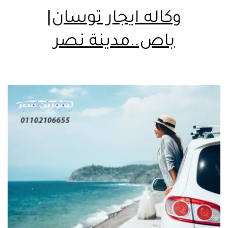
وكاله ايجار توسان|
باص..مدينة نصر