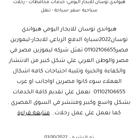
هيواندي توسان للايجار اليومي- خدمات محافظات - رحلات
سياحية -سفر -سياحة - تنقل
هيواندي توسان للايجار اليومي هيواندي
توسان2022سيارة الدفع الرباعي للايجار-ليموزين
مصر01102106655 تمثل شركه ليموزين مصر في
مصر والوطن العربي علي شكل كبير من الانتشار
والكفاءة والخبرة وتلبية احتياجات كافه اشكال
العملاء سوء كانوا مصرين اواجانب او عرب
01102106655. نعمل علي تقديم كافة الخدمات
بشكل واسع وكبير ومنتشر في السوق المصري .
السيارة
كما نعمل علي عمل رحلات…
متابعة قراءة
الخيالية
هيواندي
تم النشر في
03/30/2022