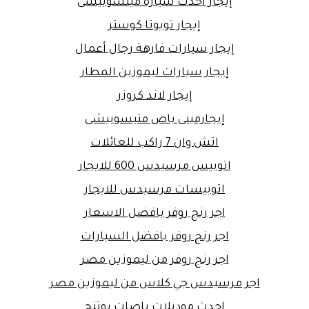
إيجار أحدث سيارة ميتسوبيشى
إيجار تويوتا كوستر
إيجار سيارات فارهة رجال أعمال
إيجار سيارات ليموزين المطار
إيجار لاند كروزر
إيجارمينى باص متيسوبيشى
اتش وان 7 راكب للعائلات
اتوبيس مرسيدس 600 للايجار
اتوبيسات مرسيدس للايجار
اجر رنج روفر بافضل الاسعار
اجر رنج روفر بافضل السيارات
اجر رنج روفر من ليموزين مصر
اجر مرسيدس جي كلاس من ليموزين مصر
احدث موديلات باصات يوتنج