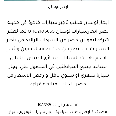
ايجار توسان
ايجار توسان مكتب تأجير سيارات فاخرة في مدينة
نصر..ايجارسيارات توسان 01102106655 كما تعتبر
شركة ليموزين مصر من الشركات الرائده في تأجير
السيارات في مصر من حيث خدمة ليموزين وتأجير
افخم واحدث السيارات بسائق او بدون . بالتالي
نساعد جميع المواطنين في الحصول علي ايجار
سيارة شهري او سنوي باقل وارخص الاسعار في
وكاله
مصر . لذلك…
متابعة قراءة
ايجار
توسان|
تم النشر في
10/22/2022
باص..مدينة
مصنف كـ
ايجار باصات سياحية
،
ايجار سيارات ليموزين
،
ايجار