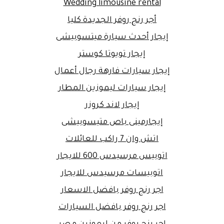
Wedding limousine rental
أجر رنج روفر الجديدة كليا
إيجار أحدث سيارة ميتسوبيشى
إيجار تويوتا كوستر
إيجار سيارات فارهة رجال أعمال
إيجار سيارات ليموزين المطار
إيجار لاند كروزر
إيجارمينى باص متيسوبيشى
اتش وان 7 راكب للعائلات
اتوبيس مرسيدس 600 للايجار
اتوبيسات مرسيدس للايجار
اجر رنج روفر بافضل الاسعار
اجر رنج روفر بافضل السيارات