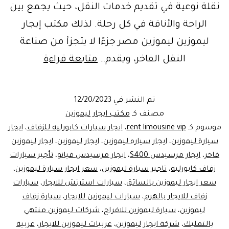
نقلة نوعية في تقديم خدمات النقل، حيث يجمع بين
الراحة والأناقة في كل رحلة. لذلك مكتب إيجار
ليموزين ليموزين مصر جزءًا لا يتجزأ من صناعة
مكتب
النقل الفاخر، ويقدم…
متابعة قراءة
ايجار
ليموزين
تم النشر في
12/20/2023
ليموزين
مصنف كـ
مكتب ايجار ليموزين
مصر
موسوم كـ
rent limousine vip
،
ايجار سيارات كابورليه للزفاف
،
ايجار
سيارة ليموزين
،
ايجار سياره ليموزين
،
ايجار ليموزين
،
ايجار ليموزين
فاخر
،
ايجار مرسيدس S400
،
ايجار مرسيدس فيانو
،
تأجير سيارات
زفاف كابورليه
،
تاجير سيارة ليموزين
،
سعر ايجار سيارة ليموزين
،
سعر ايجار ليموزين بالسائق
،
سيارات استرتش للايجار
،
سيارات
زفاف للايجار بالهرم
،
سيارات ليموزين للايجار
،
سيارة زفاف
ليموزين
،
سيارة ليموزين للافراح
،
شركات ليموزين منتهي
بالتمليك
،
شركة ايجار ليموزين
،
عربيات ليموزين للايجار
،
عربية