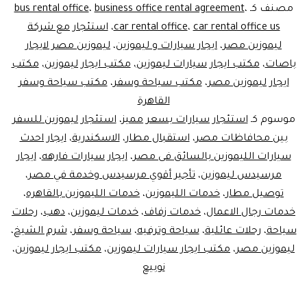
مصر
مصنف كـ
،
business office rental agreement
،
bus rental office
car rental office us
،
car rental office
،
استئجار مع شركة
ليموزين مصر
،
ايجار سيارات و ليموزين
،
ليموزين مصر لايجار
باصات
،
مكتب ايجار سيارات ليموزين
،
مكتب ايجار ليموزين
،
مكتب
ايجار ليموزين مصر
،
مكتب سياحة وسفر
،
مكتب سياحة وسفر
القاهرة
موسوم كـ
استئجار سيارات بسعر مميز
،
استئجار ليموزين للسفر
بين محافاظات مصر
،
استقبال مطار
،
الاسكندرية
،
ايجار احدث
سيارات الليموزين بالسائق فى مصر
،
ايجار سيارات فارهه
،
ايجار
مرسيدس ليموزين
،
تأجير أقوي مرسيدس وخدمة في مصر
،
توصيل مطار
،
خدمات الليموزين
،
خدمات الليموزين بالقاهره
،
خدمات رجال الاعمال
،
خدمات زفاف
،
خدمات ليموزين
،
دهب
،
رحلات
سياحة
،
رحلات عائلية
،
سياحة وترفيه
،
سياحة وسفر
،
شرم الشيخ
،
ليموزين مصر
،
مكتب ايجار سيارات ليموزين
،
مكتب ايجار ليموزين
،
نوبيع