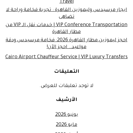
Travel
ايجار مرسيدس وليموزين القاهرة : تجربة فخامة وراحة لا
تضاهى
VIP Conference Transportation | خدمات نقل الـ VIP من
مطار القاهرة
احجز ليموزين مطار القاهرة 2026: فخامة مرسيدس ودقة
مواعيد.. احجز الآن!
Cairo Airport Chauffeur Service | VIP Luxury Transfers
التعليقات
لا توجد تعليقات للعرض.
الأرشيف
يونيو 2026
مايو 2026