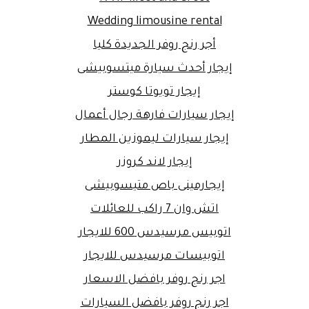
Wedding limousine rental
أجر رنج روفر الجديدة كليا
إيجار أحدث سيارة ميتسوبيشى
إيجار تويوتا كوستر
إيجار سيارات فارهة رجال أعمال
إيجار سيارات ليموزين المطار
إيجار لاند كروزر
إيجارمينى باص متيسوبيشى
اتش وان 7 راكب للعائلات
اتوبيس مرسيدس 600 للايجار
اتوبيسات مرسيدس للايجار
اجر رنج روفر بافضل الاسعار
اجر رنج روفر بافضل السيارات