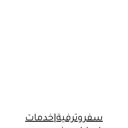
سفروترفية|خدمات