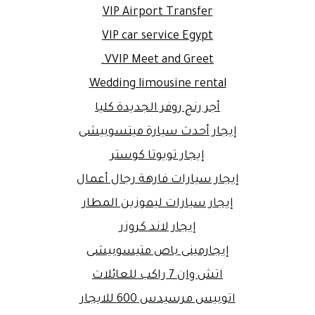
VIP Airport Transfer
VIP car service Egypt
VVIP Meet and Greet.
Wedding limousine rental
أجر رنج روفر الجديدة كليا
إيجار أحدث سيارة ميتسوبيشى
إيجار تويوتا كوستر
إيجار سيارات فارهة رجال أعمال
إيجار سيارات ليموزين المطار
إيجار لاند كروزر
إيجارمينى باص متيسوبيشى
اتش وان 7 راكب للعائلات
اتوبيس مرسيدس 600 للايجار