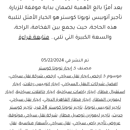
يعد أمرًا بالغ الأهمية لضمان بداية موفقة للزيارة.
تأجير أتوبيس تويوتا كوستر هو الخيار الأمثل لتلبية
هذه الحاجة، حيث يجمع بين الفخامة، الراحة،
استئجار
والسعة الكبيرة التي تلبي…
متابعة قراءة
حافلة
تويوتا
تم النشر في
05/22/2024
لاستقب
مصنف كـ
إيجار تويوتا كوستر
زوار
موسوم كـ
ارخص ايجار نقل سياحي
،
ارخص شركة نقل سياحي
،
افضل شركات النقل السياحي
،
ايجار اتوبيس رحلات
،
ايجار
من
استقبال مطار
،
ايجار باصات سياحية
،
ايجار حافلات سياحية
،
ايجار
الدول
ليموزين المطار
،
ايجار مطار القاهرة الدولي
،
ايجار نقل سياحي
،
العربية
تاجير اتوبيس تويوتا
،
تاجير تويوتا كوستر 24 فرد
،
تاجير كوستر
حديث
،
تاجير ليموزين توصيل مطار
،
في
شركة نقل سياحي موثوقة
،
عروض تأجير باص سياحي
،
نقل سياحي بأسعار مناسبة
،
نقل
المطار