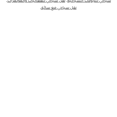
سياحي للجولات السياحية
،
نقل سياحي للفعاليات والمؤتمرات
،
نقل سياحي مع سائق