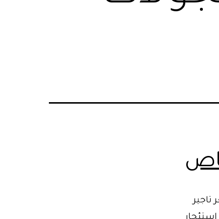
خاص
تاجير
استئجار