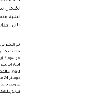
لضمان بداي
لتلبية هذه
تلبي…
متاب
تم النشر في
مصنف كـ
إيج
موسوم كـ
ار
ايجار اتوبيس
ليموزين المط
كوستر 24 فرد
عروض تأجير
سياحي للفعا