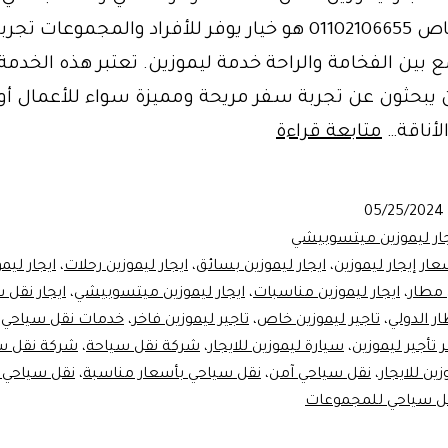
ليموزين خاص 01102106655 هو خيار يوفر للأفراد والمجموعات 
 بين الفخامة والراحة خدمة ليموزين. تعتبر هذه الخدمة 
 يبحثون عن تجربة سفر مريحة ومميزة سواء للأعمال أو 
ايجار
لأناقة…
متابعة قراءة
ليموزين
نقل
05/25/2024
سياحي
جار ليموزين ميتسوبيشي
خاص
عار إيجار ليموزين
،
ايجار ليموزين بسائق
،
ايجار ليموزين رحلات
،
ايجار ليم
 مطار
،
ايجار ليموزين مناسبات
،
ايجار ليموزين ميتسوبيشي
،
ايجار نقل 
ر الدولي
،
تاجير ليموزين خاص
،
تاجير ليموزين فاخر
،
خدمات نقل سياحي
،
تأجير ليموزين
،
سيارة ليموزين للايجار
،
شركة نقل سياحة
،
شركة نقل س
زين للايجار
،
نقل سياحي آمن
،
نقل سياحي بأسعار مناسبة
،
نقل سياحي 
ل سياحي للمجموعات