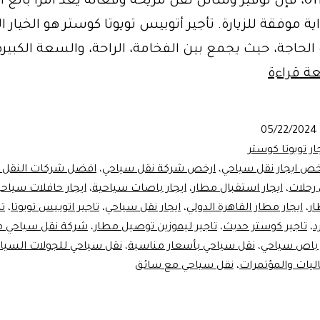
01102106655، فإن توفير وسائل نقل مريحة وفعالة يعد أمرًا بالغ 
ة موفقة للزيارة. تأجير أتوبيس تويوتا كوستر هو الخيار ا
 الحاجة، حيث يجمع بين الفخامة، الراحة، والسعة الكبيرة
استئجار
عة قراءة
حافلة
تويوتا
05/22/2024
لاستقبال
ار تويوتا كوستر
زوار
خص ايجار نقل سياحي
،
ارخص شركة نقل سياحي
،
افضل شركات النقل 
 رحلات
،
ايجار استقبال مطار
،
ايجار باصات سياحية
،
ايجار حافلات سياحي
من
ار
،
ايجار مطار القاهرة الدولي
،
ايجار نقل سياحي
،
تاجير اتوبيس تويوتا
،
تا
الدول
،
تاجير كوستر حديث
،
تاجير ليموزين توصيل مطار
،
شركة نقل سياحي م
العربية
 باص سياحي
،
نقل سياحي بأسعار مناسبة
،
نقل سياحي للجولات السيا
في
ليات والمؤتمرات
،
نقل سياحي مع سائق
المطار