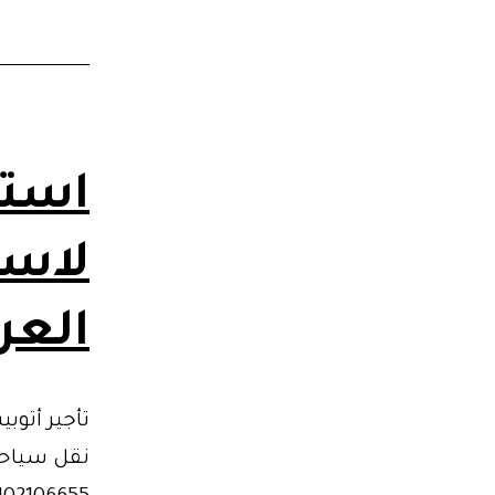
استئ
لاست
العر
تأجير أتوب
نقل سياحي 