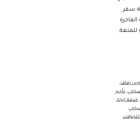
تجربة سفر
الفاخرة
للمتعة.
وزين زفاف
،
سياحي
،
تأجير
خدمة ايجار
ياحي
للجولات