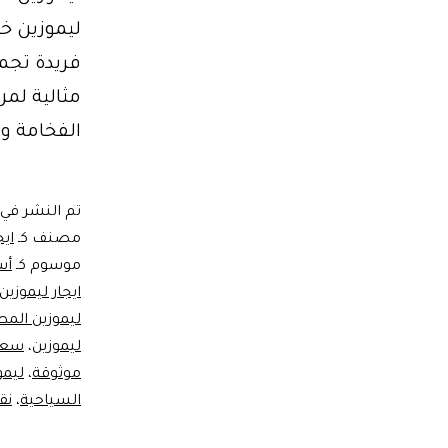
فريدة تجمع
مثالية لمن
الفخامة وا
تم النشر في
مصنف كـ
اي
موسوم كـ
أس
ايجار ليموزين
ليموزين المطا
ليموزين
،
سعر 
موثوقة
،
ليمو
السياحية
،
نق