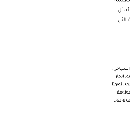
الأهمية
لأمثل
 التي
السياحي
،
ة
،
ايجار
جير تويوتا
وثوقة
،
حية
،
نقل