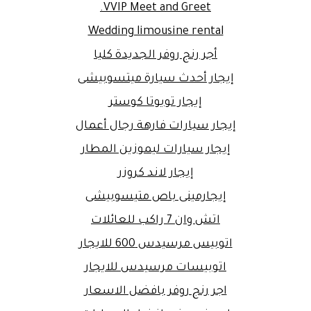
VVIP Meet and Greet.
Wedding limousine rental
أجر رنج روفر الجديدة كليا
إيجار أحدث سيارة ميتسوبيشى
إيجار تويوتا كوستر
إيجار سيارات فارهة رجال أعمال
إيجار سيارات ليموزين المطار
إيجار لاند كروزر
إيجارمينى باص متيسوبيشى
اتش وان 7 راكب للعائلات
اتوبيس مرسيدس 600 للايجار
اتوبيسات مرسيدس للايجار
اجر رنج روفر بافضل الاسعار