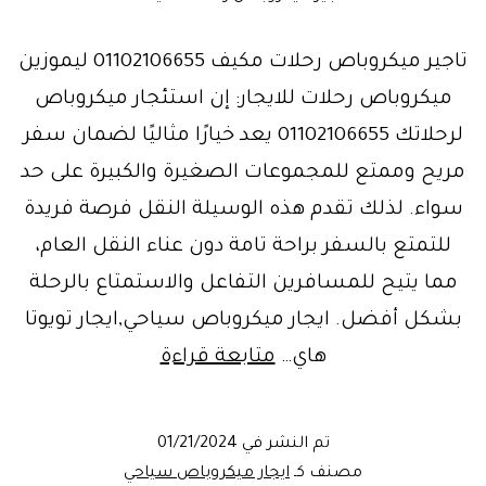
تاجير ميكروباص رحلات مكيف 01102106655 ليموزين
ميكروباص رحلات للايجار: إن استئجار ميكروباص
لرحلاتك 01102106655 يعد خيارًا مثاليًا لضمان سفر
مريح وممتع للمجموعات الصغيرة والكبيرة على حد
سواء. لذلك تقدم هذه الوسيلة النقل فرصة فريدة
للتمتع بالسفر براحة تامة دون عناء النقل العام،
مما يتيح للمسافرين التفاعل والاستمتاع بالرحلة
بشكل أفضل. ايجار ميكروباص سياحي,ايجار تويوتا
ايجار
هاي…
متابعة قراءة
ليموزين
ميكروباص
تم النشر في
01/21/2024
سياحي
مصنف كـ
ايجار ميكروباص سياحي