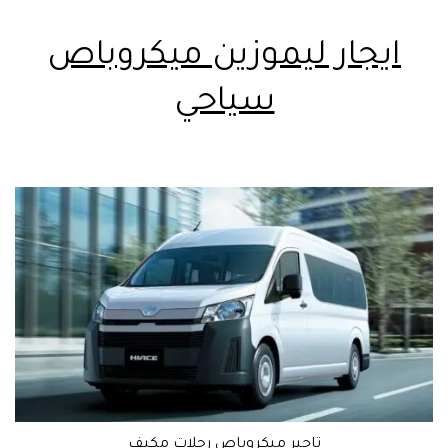
ايجار ليموزين ميكروباص
سياحي
تاجير ميكروباص رحلات مكيف