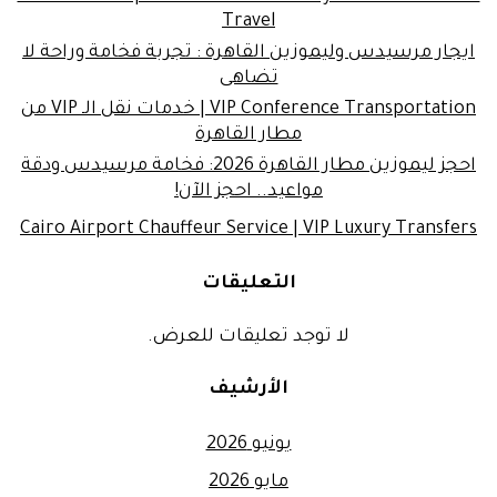
Travel
ايجار مرسيدس وليموزين القاهرة : تجربة فخامة وراحة لا
تضاهى
VIP Conference Transportation | خدمات نقل الـ VIP من
مطار القاهرة
احجز ليموزين مطار القاهرة 2026: فخامة مرسيدس ودقة
مواعيد.. احجز الآن!
Cairo Airport Chauffeur Service | VIP Luxury Transfers
التعليقات
لا توجد تعليقات للعرض.
الأرشيف
يونيو 2026
مايو 2026