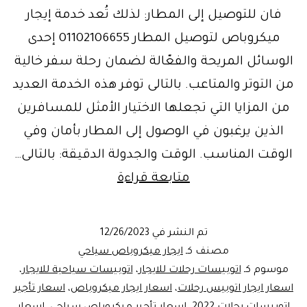
فان للتوصيل إلى المطار: لذلك تُعد خدمة إيجار
ميكروباص لتوصيل المطار 01102106655 إحدى
الوسائل المريحة والفعّالة لضمان رحلة سفر خالية
من التوتر والمتاعب. بالتالى توفر هذه الخدمة العديد
من المزايا التي تجعلها الاختيار الأمثل للمسافرين
الذين يرغبون في الوصول إلى المطار بأمان وفي
الوقت المناسب. الوقت والجدولة الدقيقة: بالتالى…
ايجار
متابعة قراءة
ميكروباص
توصيل
تم النشر في
12/26/2023
المطار
مصنف كـ
ايجار ميكروباص سياحي
موسوم كـ
اتوبيسات رحلات للايجار
،
اتوبيسات سياحية للايجار
،
اسعار ايجار اتوبيس رحلات
،
اسعار ايجار ميكروباص
،
اسعار تأجير