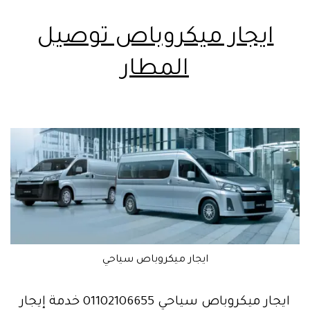
ايجار ميكروباص توصيل
المطار
ايجار ميكروباص سياحي
ايجار ميكروباص سياحي 01102106655 خدمة إيجار