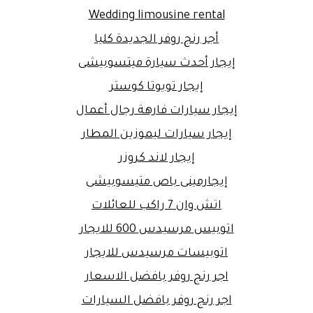
Wedding limousine rental
أجر رنج روفر الجديدة كليا
إيجار أحدث سيارة ميتسوبيشى
إيجار تويوتا كوستر
إيجار سيارات فارهة رجال أعمال
إيجار سيارات ليموزين المطار
إيجار لاند كروزر
إيجارمينى باص متيسوبيشى
اتش وان 7 راكب للعائلات
اتوبيس مرسيدس 600 للايجار
اتوبيسات مرسيدس للايجار
اجر رنج روفر بافضل الاسعار
اجر رنج روفر بافضل السيارات