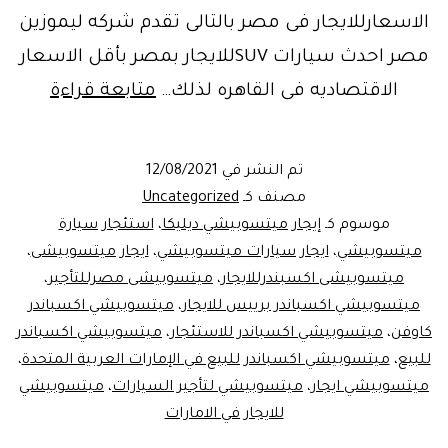
الاسعارللايجار فى مصر بالتالى تقدم شركه ليموزين
مصر احدث سيارات SUVللايجار بمصر بأقل الاسعار
التميز
الاقتصاديه فى القاهره لذلك…
متابعة قراءة
والرقى
..سياره
تم النشر في
12/08/2021
ميستو
مصنف كـ
Uncategorized
اكسبان
موسوم كـ
إيجار ميتسوبيشي ديليكا
،
استئجار سيارة
ميتسوبيشي
،
ايجار سيارات ميتسوبيشي
،
ايجار ميتسوبيشى
،
للايجار
ميتسوبيشى اكسبندرللايجار
،
ميتسوبيشى مصرللتأجير
،
ميتسوبيشي اكسباندر برييس للايجار
،
ميتسوبيشي اكسباندر
كاوفن
،
ميتسوبيشي اكسباندر للاستئجار
،
ميتسوبيشي اكسباندر
للبيع
،
ميتسوبيشي اكسباندر للبيع في الإمارات العربية المتحدة
،
ميتسوبيشي ايجار
،
ميتسوبيشي لتأجير السيارات
،
ميتسوبيشي
للايجار في الامارات