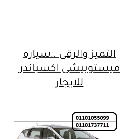
التميز والرقى ..سياره
ميستوبيشى اكسباندر
للايجار