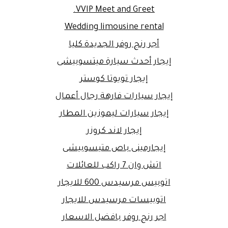
VVIP Meet and Greet.
Wedding limousine rental
أجر رنج روفر الجديدة كليا
إيجار أحدث سيارة ميتسوبيشى
إيجار تويوتا كوستر
إيجار سيارات فارهة رجال أعمال
إيجار سيارات ليموزين المطار
إيجار لاند كروزر
إيجارمينى باص متيسوبيشى
اتش وان 7 راكب للعائلات
اتوبيس مرسيدس 600 للايجار
اتوبيسات مرسيدس للايجار
اجر رنج روفر بافضل الاسعار