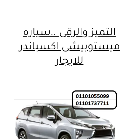
التميز والرقى ..سياره
ميستوبيشى اكسباندر
للايجار