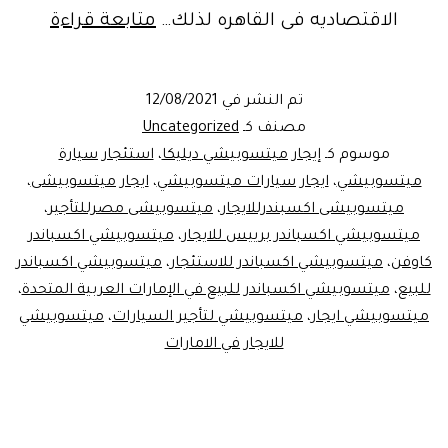
التميز
الاقتصاديه فى القاهره لذلك…
متابعة قراءة
والرقى
..سياره
تم النشر في
12/08/2021
ميستو
مصنف كـ
Uncategorized
اكسبان
موسوم كـ
إيجار ميتسوبيشي ديليكا
،
استئجار سيارة
ميتسوبيشي
،
ايجار سيارات ميتسوبيشي
،
ايجار ميتسوبيشى
،
للايجار
ميتسوبيشى اكسبندرللايجار
،
ميتسوبيشى مصرللتأجير
،
ميتسوبيشي اكسباندر برييس للايجار
،
ميتسوبيشي اكسباندر
كاوفن
،
ميتسوبيشي اكسباندر للاستئجار
،
ميتسوبيشي اكسباندر
للبيع
،
ميتسوبيشي اكسباندر للبيع في الإمارات العربية المتحدة
،
ميتسوبيشي ايجار
،
ميتسوبيشي لتأجير السيارات
،
ميتسوبيشي
للايجار في الامارات