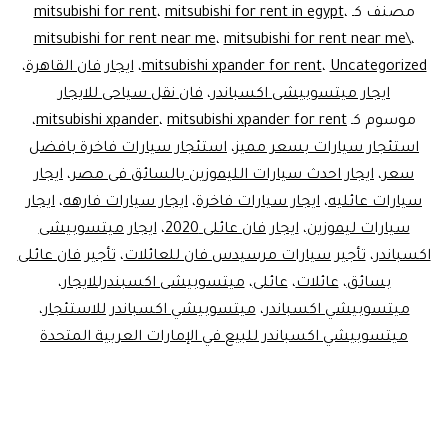
مصر
مصنف كـ
،
mitsubishi for rent in egypt
،
mitsubishi for rent
mitsubishi for rent near me
،
mitsubishi for rent near me\
،
Uncategorized
،
mitsubishi xpander for rent
،
ايجار فان القاهرة
،
ايجار ميتسوبيشى اكسباندر
،
فان نقل سياحى للايجار
موسوم كـ
mitsubishi xpander for rent
،
mitsubishi xpander
،
استئجار سيارات بسعر مميز
،
استئجار سيارات فاخرة بافضل
سعر
،
ايجار احدث سيارات الليموزين بالسائق فى مصر
،
ايجار
سيارات عائليه
،
ايجار سيارات فاخرة
،
ايجار سيارات فارهه
،
ايجار
سيارات ليموزين
،
ايجار فان عائلى 2020
،
ايجار ميتسوبيشى
اكسباندر
،
تأجير سيارات مرسيدس فان للعائلات
،
تأجير فان عائلى
بسائق
،
عائلات
،
عائلى
،
ميتسوبيشى اكسبندرللايجار
،
ميتسوبيشي اكسباندر
،
ميتسوبيشي اكسباندر للاستئجار
،
ميتسوبيشي اكسباندر للبيع في الإمارات العربية المتحدة