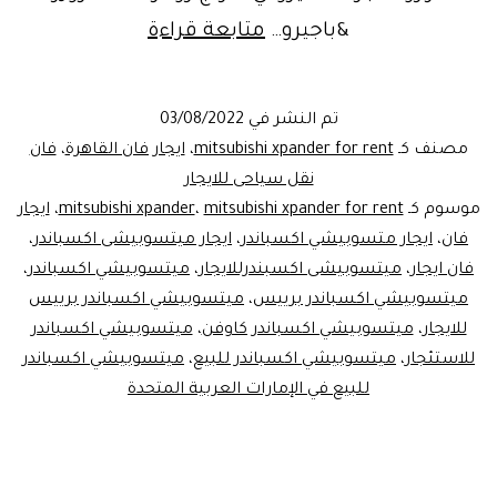
الوحش
&باجيرو…
متابعة قراءة
الجديد..ميتسوب
اكسباندر
تم النشر في
03/08/2022
للايجار|
مصنف كـ
mitsubishi xpander for rent
،
ايجار فان القاهرة
،
فان
ليموزين
نقل سياحى للايجار
موسوم كـ
mitsubishi xpander for rent
،
mitsubishi xpander
،
ايجار
مصر
فان
،
ايجار متسوبيشي اكسباندر
،
ايجار ميتسوبيشى اكسباندر
،
فان ايجار
،
ميتسوبيشى اكسبندرللايجار
،
ميتسوبيشي اكسباندر
،
ميتسوبيشي اكسباندر برييس
،
ميتسوبيشي اكسباندر برييس
للايجار
،
ميتسوبيشي اكسباندر كاوفن
،
ميتسوبيشي اكسباندر
للاستئجار
،
ميتسوبيشي اكسباندر للبيع
،
ميتسوبيشي اكسباندر
للبيع في الإمارات العربية المتحدة