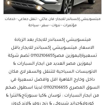
ميتسوبيشي إكسباندر للايجار- فان عائلي - تنقل جماعي - خدمات
مؤتمرات - ندوات - سفر - سياحة
ميتسوبيشي إكسباندر للايجار بعد الزيادة
الاسعار..ميتسوبيشي إكسباندر للايجار باقل
تسعيرة|ليموزين مصر01102106655 تضم شركة
ليموزين مصر العديد من ايجار السيارات &
الاتوبيسات السياحية للتنقل والسفر لاي مكان
داخل وخارج القاهرة اقل وافضل تسعيرة في
السوق المصري 01102106655 لدينا اسطول ضخم
من ايجار السيارات : توسان &كيا سبورتاج&النترا &
كورولا&جراند شيروكي & رنج روفر &لاند كروزر