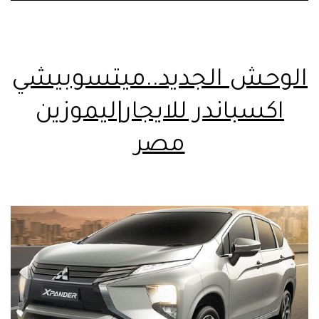
الوحش الجديد..ميتسوبيشي
اكسباندر للايجار|ليموزين
مصر