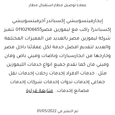
عملاء-توصيل مطار-استقبال مطار
إيجارميتسوبيشي إكسباندر أجرميتسوبيشي
إكسباندر7 راكب مع ليموزين مصر01102106655 تتميز
شركة ليموزين مصر بالعديد من المميزات المختلفة
والعديد لتقديم افضل خدمة لكل عملائنا داخل مصر
وخارجها من ايجارسيارات وباصات وميني باص وفان
وميني فان كما نقدم جميع انواع خدمات الليموزين
مثل : خدمات الافراد |خدمات رحلات |خدمات نقل
جماعى |خدمات ندوات |خدمات شركات |خدمات
ميتسوبيشي
مصانع |خدمات…
متابعة قراءة
إكسباندر
للايجار..ليموز
تم النشر في
01/05/2022