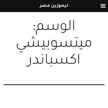
ليموزين مصر
التخطي
الوسم:
إلى
المحتوى
ميتسوبيشي
اكسباندر