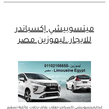
ميتسوبيشي إكسباندر
للايجار..ليموزين مصر
إيجارميتسوبيشي إكسباندر-حفلات زفاف-رحلات عائلية-تسفير