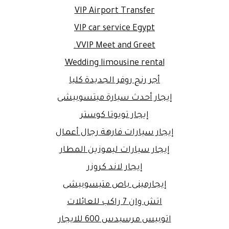
VIP Airport Transfer
VIP car service Egypt
VVIP Meet and Greet.
Wedding limousine rental
أجر رنج روفر الجديدة كليا
إيجار أحدث سيارة ميتسوبيشى
إيجار تويوتا كوستر
إيجار سيارات فارهة رجال أعمال
إيجار سيارات ليموزين المطار
إيجار لاند كروزر
إيجارمينى باص متيسوبيشى
اتش وان 7 راكب للعائلات
اتوبيس مرسيدس 600 للايجار