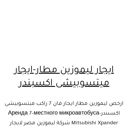
ايجار ليموزين مطار-ايجار
ميتسوبيشى اكسبندر
ارخص ليموزين مطار ايجار فان 7 راكب ميتسوبيشى
اكسبندر-Аренда 7-местного микроавтобуса
Mitsubishi Xpander شركة ليموزين مصر لايجار