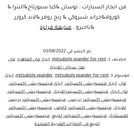
من ايجار السيارات : توسان &كيا سبورتاج&النترا &
كورولا&جراند شيروكي & رنج روفر &لاند كروزر
الوحش
&باجيرو…
متابعة قراءة
الجديد..ميتسوب
اكسباندر
تم النشر في
03/08/2022
للايجار|
مصنف كـ
mitsubishi xpander for rent
،
ايجار فان القاهرة
،
فان
ليموزين
نقل سياحى للايجار
موسوم كـ
mitsubishi xpander for rent
،
mitsubishi xpander
،
ايجار
مصر
فان
،
ايجار متسوبيشي اكسباندر
،
ايجار ميتسوبيشى اكسباندر
،
فان ايجار
،
ميتسوبيشى اكسبندرللايجار
،
ميتسوبيشي اكسباندر
،
ميتسوبيشي اكسباندر برييس
،
ميتسوبيشي اكسباندر برييس
للايجار
،
ميتسوبيشي اكسباندر كاوفن
،
ميتسوبيشي اكسباندر
للاستئجار
،
ميتسوبيشي اكسباندر للبيع
،
ميتسوبيشي اكسباندر
للبيع في الإمارات العربية المتحدة