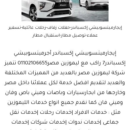
إيجارميتسوبيشي إكسباندر-حفلات زفاف-رحلات عائلية-تسفير
عملاء-توصيل مطار-استقبال مطار
إيجارميتسوبيشي إكسباندر أجرميتسوبيشي
إكسباندر7 راكب مع ليموزين مصر01102106655 تتميز
شركة ليموزين مصر بالعديد من المميزات المختلفة
والعديد لتقديم افضل خدمة لكل عملائنا داخل مصر
وخارجها من ايجارسيارات وباصات وميني باص وفان
وميني فان كما نقدم جميع انواع خدمات الليموزين
مثل : خدمات الافراد |خدمات رحلات |خدمات نقل
جماعى |خدمات ندوات |خدمات شركات |خدمات