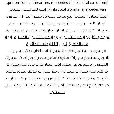
مصر
sprinter for rent near me
،
mercedes viano rental cairo
،
rent
sprinter mercedes van
،
اتش وان 7 راكب للعائلات
،
استئجار
أحدث سيارة
،
استئجار مع شركة ليموزين مصر
،
ايجار h1 القاهرة
،
ايجار h1 مصر
،
ايجار اتش وان
،
ايجار اتش وان سياحس
،
ايجار
سيارات هيونداي اتش وان
،
ايجار سيارات و ليموزين
،
ايجار سيارة
هيونداي h1
،
ايجار فان اتش وان
،
ايجار فان اتش وان العائلية
،
ايجار
فان القاهرة
،
تأجير H1 للرحلات العائلية
موسوم كـ
استئجار أحدث السيارت
،
استئجار احدث السيارات
للايجار
،
استئجار سيارات فاخرة بافضل سعر
،
ايجار احدث سيارات
الليموزين بالسائق فى مصر
،
ايجار سيارات فاخرة
،
ايجار سيارات
فارهه
،
ايجار سيارات ليموزين
،
تاجير سيارات حديثة بجودة عالية
،
تاجير هيونداي النترا في القاهرة
،
ليموزين مصر بتوفرلك سيارات
مريحة
،
متاح باجيرو للايجار باقل الاسعار
،
ميتسوبيشي اكسباندر
للاستئجار