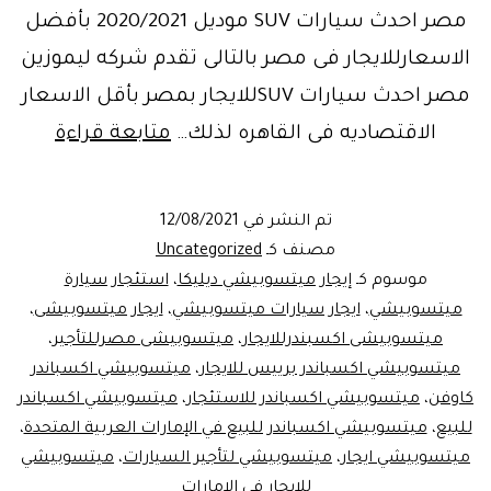
مصر احدث سيارات SUV موديل 2020/2021 بأفضل
الاسعارللايجار فى مصر بالتالى تقدم شركه ليموزين
مصر احدث سيارات SUVللايجار بمصر بأقل الاسعار
التميز
الاقتصاديه فى القاهره لذلك…
متابعة قراءة
والرقى
..سياره
تم النشر في
12/08/2021
ميستو
مصنف كـ
Uncategorized
اكسبان
موسوم كـ
إيجار ميتسوبيشي ديليكا
،
استئجار سيارة
ميتسوبيشي
،
ايجار سيارات ميتسوبيشي
،
ايجار ميتسوبيشى
،
للايجار
ميتسوبيشى اكسبندرللايجار
،
ميتسوبيشى مصرللتأجير
،
ميتسوبيشي اكسباندر برييس للايجار
،
ميتسوبيشي اكسباندر
كاوفن
،
ميتسوبيشي اكسباندر للاستئجار
،
ميتسوبيشي اكسباندر
للبيع
،
ميتسوبيشي اكسباندر للبيع في الإمارات العربية المتحدة
،
ميتسوبيشي ايجار
،
ميتسوبيشي لتأجير السيارات
،
ميتسوبيشي
للايجار في الامارات