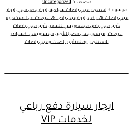
الاسكندريه
مصنف كـ
Uncategorized
موسوم كـ
استئجار ميني باصات سياحية
،
ايجار باص ميني
،
ايجار
ميني باصات 28 راكب
،
ايجارمينى باص 28 للرحلات فى الاسكندريه
،
تأجير ميني باص ميتسوبيشي للسفر
،
تأجير ميني باصات
للرحلات
،
ميتسوبيشى مصرللتأجير
،
ميتسوبيشي اكسباندر
للاستئجار
،
وكالة تأجير باصات وميني باصات
ايجار سيارة دفع رباعي
لخدمات VIP