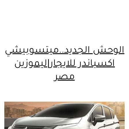
الوحش الجديد..ميتسوبيشي
اكسباندر للايجار|ليموزين
مصر