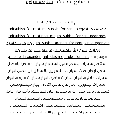
ميتسوبيشي
مصانع |خدمات…
متابعة قراءة
إكسباندر
للايجار..ليموز
تم النشر في
01/05/2022
مصر
مصنف كـ
،
mitsubishi for rent in egypt
،
mitsubishi for rent
mitsubishi for rent near me
،
mitsubishi for rent near me\
،
Uncategorized
،
mitsubishi xpander for rent
،
ايجار فان القاهرة
،
ايجار ميتسوبيشى اكسباندر
،
فان نقل سياحى للايجار
موسوم كـ
mitsubishi xpander for rent
،
mitsubishi xpander
،
استئجار سيارات بسعر مميز
،
استئجار سيارات فاخرة بافضل
سعر
،
ايجار احدث سيارات الليموزين بالسائق فى مصر
،
ايجار
سيارات عائليه
،
ايجار سيارات فاخرة
،
ايجار سيارات فارهه
،
ايجار
سيارات ليموزين
،
ايجار فان عائلى 2020
،
ايجار ميتسوبيشى
اكسباندر
،
تأجير سيارات مرسيدس فان للعائلات
،
تأجير فان عائلى
بسائق
،
عائلات
،
عائلى
،
ميتسوبيشى اكسبندرللايجار
،
ميتسوبيشي اكسباندر
،
ميتسوبيشي اكسباندر للاستئجار
،
ميتسوبيشي اكسباندر للبيع في الإمارات العربية المتحدة