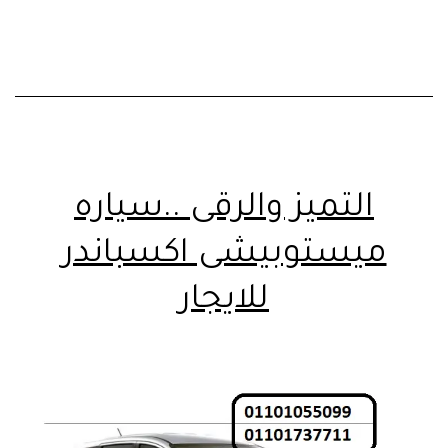
التميز والرقى ..سياره
ميستوبيشى اكسباندر
للايجار