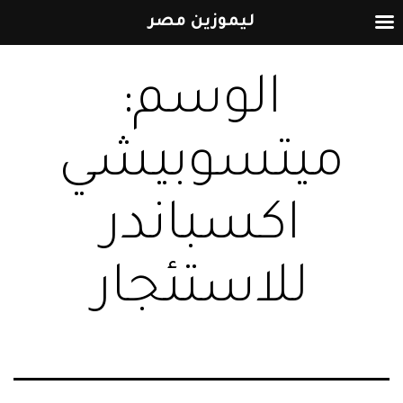
ليموزين مصر
التخطي
الوسم:
إلى
المحتوى
ميتسوبيشي
اكسباندر
للاستئجار