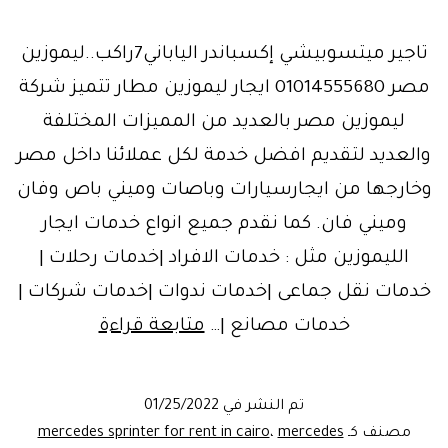
تاجير ميتسوبيشي إكسباندر الياباني7راكب..ليموزين
مصر 01014555680 ايجار ليموزين مطار تتميز شركة
ليموزين مصر بالعديد من المميزات المختلفة
والعديد لتقديم افضل خدمة لكل عملائنا داخل مصر
وخارجها من ايجارسيارات وباصات وميني باص وفان
وميني فان. كما نقدم جميع انواع خدمات ايجار
الليموزين مثل : خدمات الافراد |خدمات رحلات |
خدمات نقل جماعى |خدمات ندوات |خدمات شركات |
ايجار
خدمات مصانع |…
متابعة قراءة
ليموزين
مطار
تم النشر في
01/25/2022
عاصمه
مصنف كـ
mercedes
،
mercedes sprinter for rent in cairo