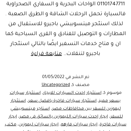
01101747711 الواحات البحرية و السفاري الصحراوية
فالسيارة تحمل الرحلات الشاقة و الطرق الصعبة .
لذلك استئجر ميتسوبيشي باجيرو للاستقبال من
المطارات و التوصيل للفنادق و القرى السياحية كما
ان و متاح خدمات التسفير ايضًا بالتالي استئجار
ايجار
باجيرو لتنقلات…
متابعة قراءة
سيارة
دفع
تم النشر في
01/05/2022
رباعي
مصنف كـ
Uncategorized
لخدمات
موسوم كـ
استئجار احدث السيارات للايجار
،
استئجار سيارات
بسعر مميز
،
استئجار سيارات فاخرة بافضل سعر
،
استئجار
VIP
ليموزين للسفر بين محافاظات مصر
،
استاجر ميتسوبيشي
للسفر
،
ايجار احدث سيارات الليموزين بالسائق فى مصر
،
ايجار
سيارات فاخرة
،
ايجار سيارات فارهه
،
ايجار سيارات ليموزين
،
مكتب