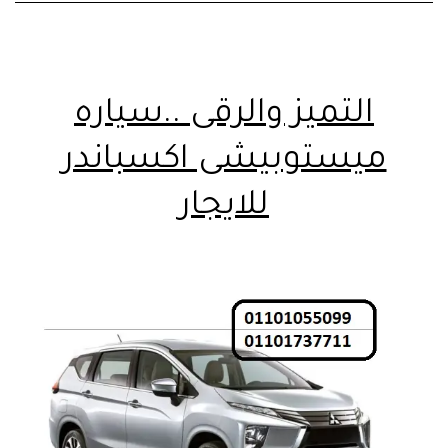
التميز والرقى ..سياره
ميستوبيشى اكسباندر
للايجار