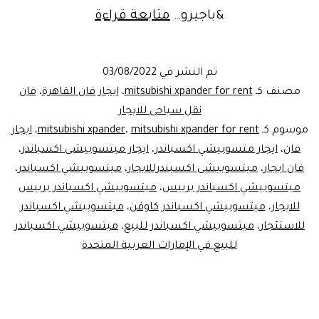
الوحش
&باجيرو…
متابعة قراءة
الجديد..ميتسوب
اكسباندر
تم النشر في
03/08/2022
للايجار|
مصنف كـ
mitsubishi xpander for rent
،
ايجار فان القاهرة
،
فان
ليموزين
نقل سياحى للايجار
موسوم كـ
mitsubishi xpander for rent
،
mitsubishi xpander
،
ايجار
مصر
فان
،
ايجار متسوبيشي اكسباندر
،
ايجار ميتسوبيشى اكسباندر
،
فان ايجار
،
ميتسوبيشى اكسبندرللايجار
،
ميتسوبيشي اكسباندر
،
ميتسوبيشي اكسباندر برييس
،
ميتسوبيشي اكسباندر برييس
للايجار
،
ميتسوبيشي اكسباندر كاوفن
،
ميتسوبيشي اكسباندر
للاستئجار
،
ميتسوبيشي اكسباندر للبيع
،
ميتسوبيشي اكسباندر
للبيع في الإمارات العربية المتحدة