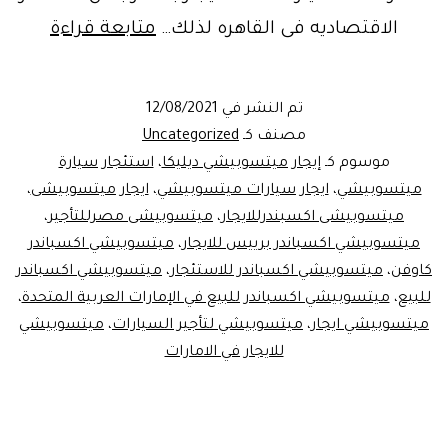
التميز
الاقتصاديه فى القاهره لذلك…
متابعة قراءة
والرقى
..سياره
تم النشر في
12/08/2021
ميستو
مصنف كـ
Uncategorized
اكسبان
موسوم كـ
إيجار ميتسوبيشي ديليكا
،
استئجار سيارة
ميتسوبيشي
،
ايجار سيارات ميتسوبيشي
،
ايجار ميتسوبيشى
،
للايجار
ميتسوبيشى اكسبندرللايجار
،
ميتسوبيشى مصرللتأجير
،
ميتسوبيشي اكسباندر برييس للايجار
،
ميتسوبيشي اكسباندر
كاوفن
،
ميتسوبيشي اكسباندر للاستئجار
،
ميتسوبيشي اكسباندر
للبيع
،
ميتسوبيشي اكسباندر للبيع في الإمارات العربية المتحدة
،
ميتسوبيشي ايجار
،
ميتسوبيشي لتأجير السيارات
،
ميتسوبيشي
للايجار في الامارات