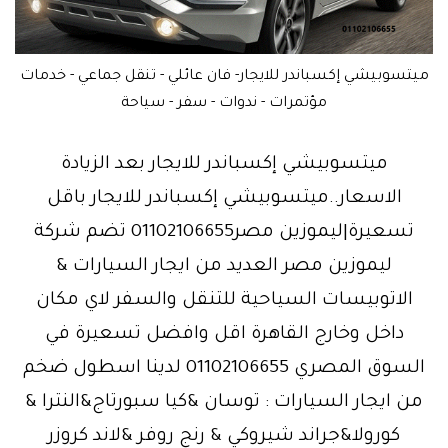
ميتسوبيشي إكسباندر للايجار- فان عائلي - تنقل جماعي - خدمات
مؤتمرات - ندوات - سفر - سياحة
ميتسوبيشي إكسباندر للايجار بعد الزيادة
الاسعار..ميتسوبيشي إكسباندر للايجار باقل
تسعيرة|ليموزين مصر01102106655 تضم شركة
ليموزين مصر العديد من ايجار السيارات &
الاتوبيسات السياحية للتنقل والسفر لاي مكان
داخل وخارج القاهرة اقل وافضل تسعيرة في
السوق المصري 01102106655 لدينا اسطول ضخم
من ايجار السيارات : توسان &كيا سبورتاج&النترا &
كورولا&جراند شيروكي & رنج روفر &لاند كروزر