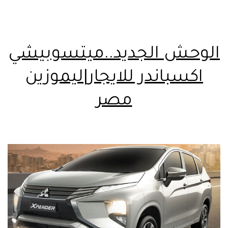
الوحش الجديد..ميتسوبيشي
اكسباندر للايجار|ليموزين
مصر