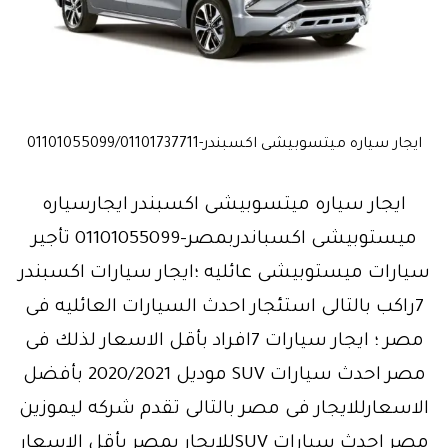
ايجار سياره ميتسوبيشى اكسبندر-01101055099/01101737711
ايجار سياره ميتسوبيشى اكسبندر ايجارسياره
ميستوبيشى اكسباندربمصر-01101055099 تأجير
سيارات ميستوبيشى عائليه ؛ايجار سيارات اكسبندر
7راكب بالتالى استئجار احدث السيارات العائليه فى
مصر ؛ ايجار سيارات 7افراد بأقل الاسعار لذلك فى
مصر احدث سيارات SUV موديل 2020/2021 بأفضل
الاسعارللايجار فى مصر بالتالى تقدم شركه ليموزين
مصر احدث سيارات SUVللايجار بمصر بأقل الاسعار