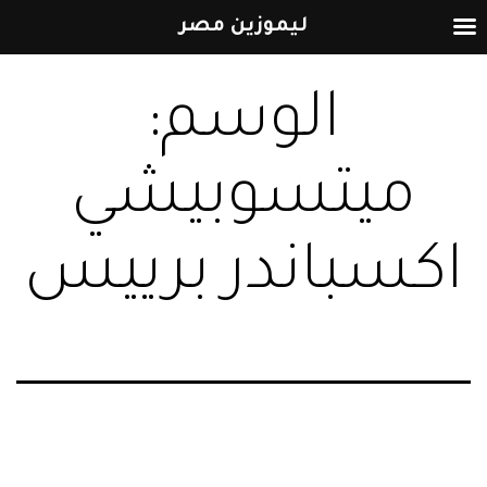
ليموزين مصر
التخطي
الوسم:
إلى
المحتوى
ميتسوبيشي
اكسباندر برييس