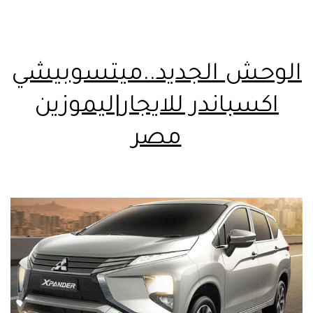
الوحش الجديد..ميتسوبيشي
اكسباندر للايجار|ليموزين
مصر