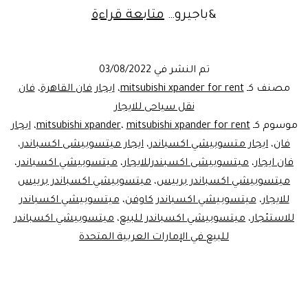
الوحش
&باجيرو…
متابعة قراءة
الجديد..ميتسوب
اكسباندر
تم النشر في
03/08/2022
للايجار|
مصنف كـ
mitsubishi xpander for rent
،
ايجار فان القاهرة
،
فان
ليموزين
نقل سياحى للايجار
موسوم كـ
mitsubishi xpander for rent
،
mitsubishi xpander
،
ايجار
مصر
فان
،
ايجار متسوبيشي اكسباندر
،
ايجار ميتسوبيشى اكسباندر
،
فان ايجار
،
ميتسوبيشى اكسبندرللايجار
،
ميتسوبيشي اكسباندر
،
ميتسوبيشي اكسباندر برييس
،
ميتسوبيشي اكسباندر برييس
للايجار
،
ميتسوبيشي اكسباندر كاوفن
،
ميتسوبيشي اكسباندر
للاستئجار
،
ميتسوبيشي اكسباندر للبيع
،
ميتسوبيشي اكسباندر
للبيع في الإمارات العربية المتحدة