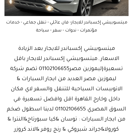
ميتسوبيشي إكسباندر للايجار- فان عائلي - تنقل جماعي - خدمات
مؤتمرات - ندوات - سفر - سياحة
ميتسوبيشي إكسباندر للايجار بعد الزيادة
الاسعار..ميتسوبيشي إكسباندر للايجار باقل
تسعيرة|ليموزين مصر01102106655 تضم شركة
ليموزين مصر العديد من ايجار السيارات &
الاتوبيسات السياحية للتنقل والسفر لاي مكان
داخل وخارج القاهرة اقل وافضل تسعيرة في
السوق المصري 01102106655 لدينا اسطول ضخم
من ايجار السيارات : توسان &كيا سبورتاج&النترا &
كورولا&جراند شيروكي & رنج روفر &لاند كروزر