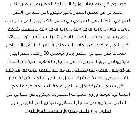
السيا
موسوم كـ
إستعلامات وزارة السياحة المصرية
،
اسعار النقل
السياحى في مصر
،
اسعار تأجير ميكروباص سياحي
،
النقل
السياحي PDF
،
النقل السياحي في مصر PDF
،
ايجار باص 15 راكب
،
ايجار ليموزين
،
ايجار ميكروباص
،
ايجار ميكروباص بالسائق 2022
،
باص سياحي صغير
،
باصات للايجار 50 راكب
،
تأجير اتوبيس 28
راكب
،
تأجير ميكروباص رحلات الاسكندرية
،
تعريف النقل السياحي
،
خدمات نقل سياحي
،
سعر ايجار اتوبيس 50 راكب
،
سعر ايجار
ميكروباص تويوتا
،
سيارات نقل للايجار بالقاهرة
،
شركات باصات
سياحية في مصر
،
شركات نقل سياحى في مصر الجديدة
،
شركات
نقل سياحى للغردقه
،
شركات نقل سياحي القاهرة
،
شركة ايجار
نقل سياحي
،
شركة نقل سياحي
،
غرفة السياحة
،
قرعة الحج
السياحي
،
موقع وزارة السياحة المصرية
،
ميكروباص سياحي من
الداخل
،
ميكروباص للايجار الشهري
،
ميكروباص للايجار بدون
سائق
،
وزارة السياحة بوابة خدمة المواطنين