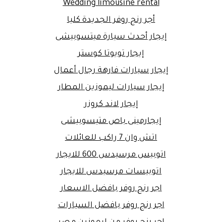
Wedding limousine rental
أجر رنج روفر الجديدة كليا
إيجار أحدث سيارة ميتسوبيشى
إيجار تويوتا كوستر
إيجار سيارات فارهة رجال أعمال
إيجار سيارات ليموزين المطار
إيجار لاند كروزر
إيجارمينى باص متيسوبيشى
اتش وان 7 راكب للعائلات
اتوبيس مرسيدس 600 للايجار
اتوبيسات مرسيدس للايجار
اجر رنج روفر بافضل الاسعار
اجر رنج روفر بافضل السيارات