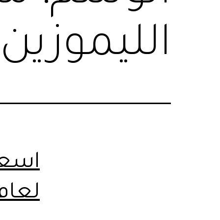
الليموزين
اسعا
لعام2022