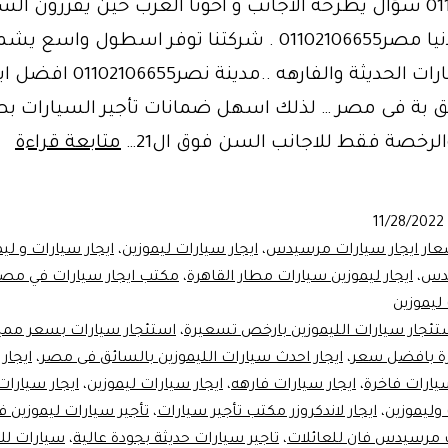
01102106655 سؤال يطرحة الاجانب و اخونا العرب حين يقررون ال
زيارة ام الدنيا مصر01102106655 . شركتنا توفر اسطول واس
انواع السيارات الحديثة والفارهه ..مدينة نصر06655
ق بة فى مصر … لذلك اسهل ضمانات تأجير السيارات بص
اس
الرخصة فقط للاجانب السن فوق ال21…
متابعة قراءة
ايج
ال
11/28/2022
في
عار ايجار سيارات مرسيدس
،
ايجار سيارات ليموزين
،
ايجار سيارات و لي
مص
يدس
،
ايجار ليموزين سيارات مطار القاهرة
،
مكتب ايجار سيارات في مص
 ليموزين
لعام
تئجار سيارات الليموزين بارخص تسعيرة
،
استئجار سيارات بسعر ممي
ة بافضل سعر
،
ايجار احدث سيارات الليموزين بالسائق فى مصر
،
ايجار
سيارات فاخرة
،
ايجار سيارات فارهه
،
ايجار سيارات ليموزين
،
ايجار سيار
 وليموزين
،
ايجار لاندكروزر مكتب تأجير سيارات
،
تأجير سيارات ليموزين 
ت مرسيدس فان للعائلات
،
تاجير سيارات حديثة بجودة عالية
،
سيارات لل