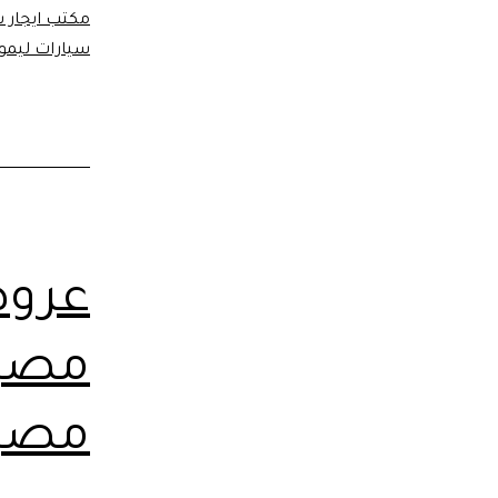
مكتب ايجار 
سيارات ليموز
عروض
مصر.
مصر