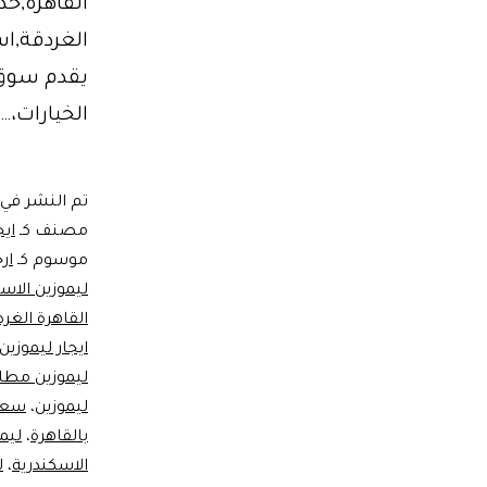
القاهرة,خد
الغردقة,اس
الخيارات،…
تم النشر في
مصنف كـ
ايج
موسوم كـ
ار
ليموزين الاس
القاهرة الغر
ايجار ليموزين
ليموزين مطار
ليموزين
،
سعر 
بالقاهرة
،
ليم
الاسكندرية
،
ل