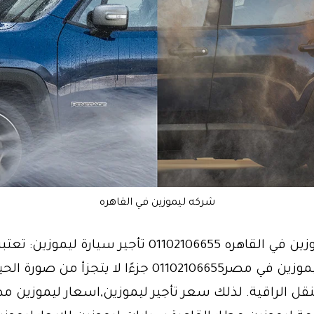
شركه ليموزين في القاهره
شركه ليموزين في القاهره 01102106655 تأجير سيارة ليموز
استئجار ليموزين في مصر01102106655 جزءًا لا يتجزأ من 
قل الراقية. لذلك سعر تأجير ليموزين,اسعار ليموزين مط