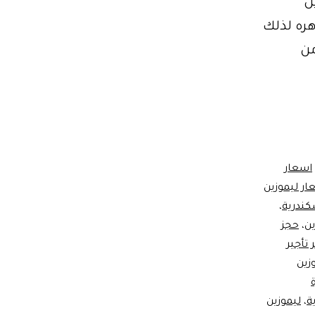
ن
هره لذلك
اسعة من
اسعار
ار ليموزين
كندرية
،
ين
،
حجز
تأجير
زين
ة
،
ليموزين