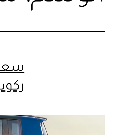
سعر 
ركوب