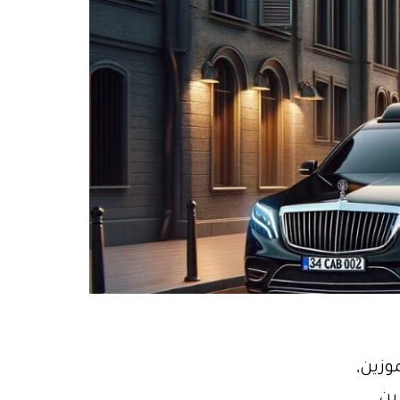
دمة ليموزين,
ين,