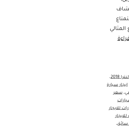
تشاف
لاستمتاع
المثالي
افضل
راءة
موقع
لحجز
الرحلات
ترا 2018
،
ايجار سيارة
مي
،
سعر
ارات
ات للايجار
للايجار
،