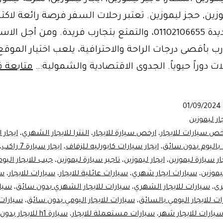
زين, حجز ليموزين. تعتبر رحلات السفر فرصة رائعة لاك
ثقافات جديدة 01102106655، والتمتع بتجارب فريدة. ومن أجل ا
رب بأقصى درجات الراحة والاحترافية، يلعب اختيار الموقع 
ات دوراً حيوياً. الجدوى الاقتصادية والشمولية:…
متابعة ق
01/09/2024
ار ليموزين
خص سيارات للايجار
،
ارخص سيارة للايجار
،
النترا للايجار الشهري
،
ايجار الن
 باليوم بدون سائق
،
ايجار سيارات كابورليه للزفاف
،
ايجار سيارة 7 راكب
،
ار سيارة ليموزين
،
ايجار ليموزين
،
تاجير سيارة ليموزين
،
جيب للايجار اليو
يموزين
،
سيارات ايجار شهري
،
سيارات عائلية للايجار
،
سيارات للايجار
،
سي
رى
،
سيارات للايجار الشهري
،
سيارات للايجار الشهري بدون سائق
،
سيار
ت للايجار اليومي بالسائق
،
سيارات للايجار اليومي بدون سائق
،
سيارات 
يارات للايجار شهر
،
سيارات مستعملة للايجار
،
سيارة h1 للايجار بدون سائق