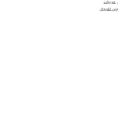
،
عربيات
ين للايجار
،