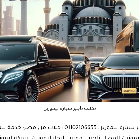
تكلفة تأجير سيارة ليموزين
تكلفة تأجير سيارة ليموزين 01102106655 رحلات من مصر: خ
يموزين المطار, تاجير ليموزين, ايجار ليموزين, شركة ليموز