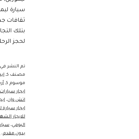
سيارة ليمو
بتلك التجا
لحجز الرحل
تم النشر في
مصنف كـ
ايج
موسوم كـ
أر
ايجار سيارات
اتش وان
،
ايج
ايجار سيارة ل
للايجار الشه
اليومي
،
سيارا
بدون مقدم
،
س