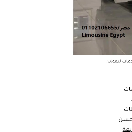
مات ليموزين
سات
ظات
احسن
بعة