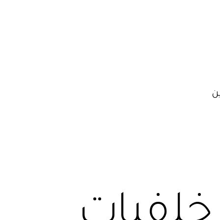
ن
رسيدس hd خلفيات