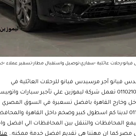
فيانو-رحلات عائلية -سفاري-توصيل واستقبال مطار-تسفير عملاء -خد
دس فيانو أجر مرسيدس فيانو للرحلات العائلية في
مصر01102106655 تعمل شركة ليموزين علي تأجير سيارات واتوبي
خل وخارج القاهرة بافضل تسعيرة في السوق المصري .
01102106655 لدينا كم اسطول كبير وضخم داخل القاهرة والمحاف
مع المحافظات والتنقل بين المحافظات الي افضل و
ي مصر كما ان مهتنا هي تقديم افضل خدمة ممكنه…
متا