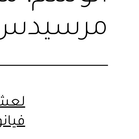
مرسيدس
لعشا
فيانو