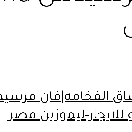
ق الفخامه|فان مرسي
 للايجار-ليموزين مصر