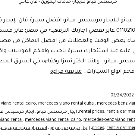
مرسيدس فيانو للايجار- خدمات ليموزين - فان عائلي
انو للايجار مرسيدس فيانو افضل سيارة فان لإيجار ف
مصر01102106655 عايز تقضي اجارتك الترفهيه في مصر؛ عايز ق
ضاء بعض الوقت والعطلات في افضل الاماكن في مصر 
يه عند استئجارك سيارة باحدث وافخم الموديلات و
سيدس فيانو . ولاننا الاكتر تميزا وكفاءه في السوق الم
لعشاق
فخم انواع السيارات…
متابعة قراءة
الفخامه|
فان
03/24/2022
مرسيدس
viano rental cairo
،
mercedes viano rental dubai
،
mercedes-benz via
فيانو
rent a car me
،
rental prices
،
ايجار مرسيدس فيانو
،
ايجار مرسيدس في
iano rental
،
mercedes viano rental cairo
،
mercedes-benz viano rent
للايجار-
rent a car me
،
prices
،
إيجار مرسيدس فيانو
،
استئجار سيارة مرسيدس 
ليموزين