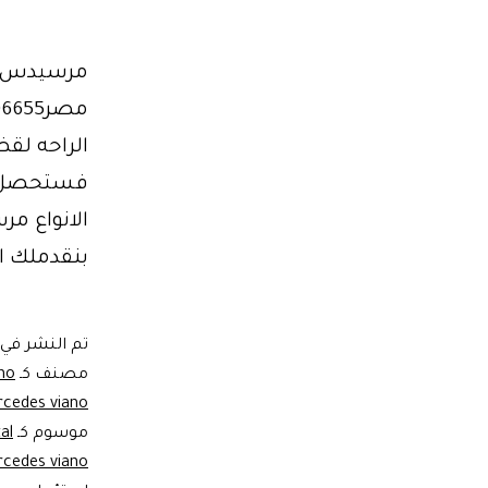
مرسيدس في
الراحه لق
فستحصل عل
الانواع مر
بنقدملك ا
تم النشر في
مصنف كـ
no
rcedes viano
موسوم كـ
al
rcedes viano