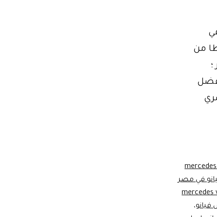
ي
سطا من
؛
افضل
صري
mercedes 
انو في مصر
mercedes v
فيانو
،