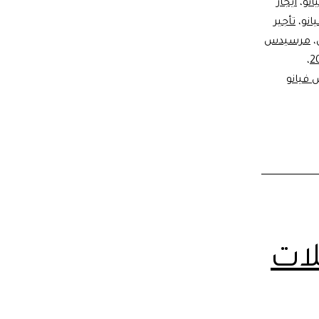
انو
،
ايجار
انو
،
تأجير
،
مرسيدس
،
فيانو
لات