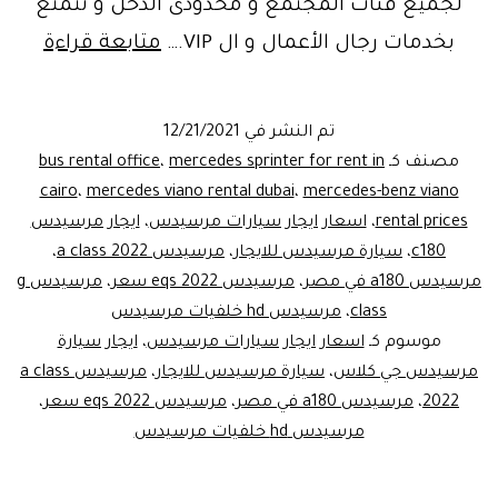
لجميع فئات المجتمع و محدودى الدخل و تتمتع
إيجار
بخدمات رجال الأعمال و ال VIP.…
متابعة قراءة
مرس
سي
تم النشر في
12/21/2021
كلاس
مصنف كـ
mercedes sprinter for rent in
،
bus rental office
2
cairo
،
mercedes viano rental dubai
،
mercedes-benz viano
rental prices
،
اسعار ايجار سيارات مرسيدس
،
ايجار مرسيدس
كليا
c180
،
سيارة مرسيدس للايجار
،
مرسيدس a class 2022
،
مرسيدس a180 في مصر
،
مرسيدس eqs 2022 سعر
،
مرسيدس g
class
،
مرسيدس hd خلفيات مرسيدس
موسوم كـ
اسعار ايجار سيارات مرسيدس
،
ايجار سيارة
مرسيدس جي كلاس
،
سيارة مرسيدس للايجار
،
مرسيدس a class
2022
،
مرسيدس a180 في مصر
،
مرسيدس eqs 2022 سعر
،
مرسيدس hd خلفيات مرسيدس