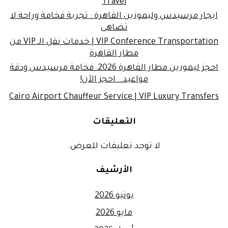
Travel
ايجار مرسيدس وليموزين القاهرة : تجربة فخامة وراحة لا
تضاهى
VIP Conference Transportation | خدمات نقل الـ VIP من
مطار القاهرة
احجز ليموزين مطار القاهرة 2026: فخامة مرسيدس ودقة
مواعيد.. احجز الآن!
Cairo Airport Chauffeur Service | VIP Luxury Transfers
التعليقات
لا توجد تعليقات للعرض.
الأرشيف
يونيو 2026
مايو 2026