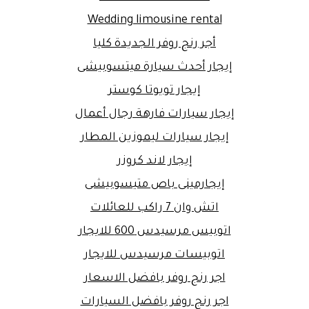
Wedding limousine rental
أجر رنج روفر الجديدة كليا
إيجار أحدث سيارة ميتسوبيشى
إيجار تويوتا كوستر
إيجار سيارات فارهة رجال أعمال
إيجار سيارات ليموزين المطار
إيجار لاند كروزر
إيجارمينى باص متيسوبيشى
اتش وان 7 راكب للعائلات
اتوبيس مرسيدس 600 للايجار
اتوبيسات مرسيدس للايجار
اجر رنج روفر بافضل الاسعار
اجر رنج روفر بافضل السيارات