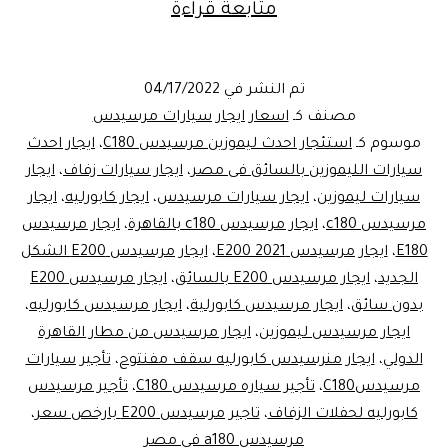
إيجار
متابعة قراءة
مرسيدس
ليموزين
تم النشر في
04/17/2022
..لخدمات
مصنف كـ
اسعار ايجار سيارات مرسيدس
الزفاف
موسوم كـ
استئجار احدث ليموزين مرسيدس C180
،
ايجار احدث
سيارات الليموزين بالسائق فى مصر
،
ايجار سيارات زفاف
،
ايجار
سيارات ليموزين
،
ايجار سيارات مرسيدس
،
ايجار كابورليه
،
ايجار
مرسيدس c180
،
ايجار مرسيدس c180 بالقاهرة
،
ايجار مرسيدس
E180
،
ايجار مرسيدس E200 2021
،
ايجار مرسيدس E200 الشكل
الجديد
،
ايجار مرسيدس E200 بالسائق
،
ايجار مرسيدس E200
بدون سائق
،
ايجار مرسيدس كابورلية
،
ايجار مرسيدس كابورليه
،
ايجار مرسيدس ليموزين
،
ايجار مرسيدس من مطار القاهرة
الدولي
،
ايجار منرسيدس كابورليه سقف مفنتوح
،
تأجير سيارات
مرسيدسC180
،
تأجير سياره مرسيدس C180
،
تأجير مرسيدس
كابورليه لحفلات الزفاف
،
تاجير مرسيدس E200 بارخص سعر
،
مرسيدس a180 في مصر