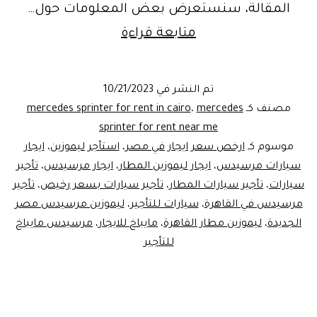
المقالة، سنستعرض بعض المعلومات حول…
استأجر
متابعة قراءة
مرسيدس
مايباخ
تم النشر في
10/21/2023
من
مصنف كـ
mercedes
،
mercedes sprinter for rent in cairo
ليموزين
sprinter for rent near me
موسوم كـ
ارخص سعر ايجار في مصر
،
استأجر ليموزين
،
ايجار
مصر
سيارات مرسيدس
،
ايجار ليموزين المطار
،
ايجار مرسيدس
،
تأجير
|01014555692
سيارات
،
تأجير سيارات المطار
،
تأجير سيارات بسعر رخيص
،
تأجير
مرسيدس في القاهرة
،
سيارات للتأجير
،
ليموزين مرسيدس مصر
الجديدة
،
ليموزين مطار القاهرة
،
مايباخ للايجار
،
مرسيدس مايباخ
للتأجير