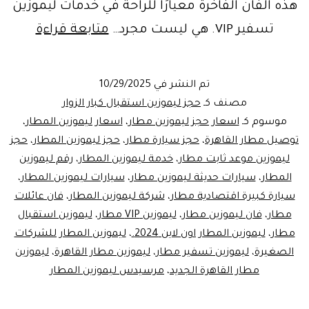
هذه الفان الفاخرة معيارًا للراحة في خدمات ليموزين
خدمات
تسفير VIP. هي ليست مجرد…
متابعة قراءة
ليموزي
المطار
تم النشر في
10/29/2025
VIP:
مصنف كـ
حجز ليموزين استقبال كبار الزوار
الرفاهي
موسوم كـ
اسعار حجز ليموزين مطار
،
اسعار ليموزين المطار
،
توصيل مطار القاهرة
،
حجز سيارة مطار
،
حجز ليموزين المطار
،
حجز
والأمان
ليموزين موعد ثابت مطار
،
خدمة ليموزين المطار
،
رقم ليموزين
في
المطار
،
سيارات حديثة ليموزين مطار
،
سيارات ليموزين المطار
،
انتظار
سيارة كبيرة اقتصادية مطار
،
شركة ليموزين المطار
،
فان عائلات
مطار
،
فان ليموزين مطار
،
ليموزين VIP مطار
،
ليموزين استقبال
مطار
،
ليموزين المطار اون لاين 2024.
،
ليموزين المطار للشركات
الصغيرة
،
ليموزين تسفير مطار
،
ليموزين مطار القاهرة
،
ليموزين
مطار القاهرة الجديد
،
مرسيدس ليموزين المطار