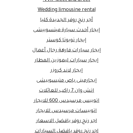
Wedding limousine rental
أجر رنج روفر الجديدة كليا
إيجار أحدث سيارة ميتسوبيشى
إيجار تويوتا كوستر
إيجار سيارات فارهة رجال أعمال
إيجار سيارات ليموزين المطار
إيجار لاند كروزر
إيجارمينى باص متيسوبيشى
اتش وان 7 راكب للعائلات
اتوبيس مرسيدس 600 للايجار
اتوبيسات مرسيدس للايجار
اجر رنج روفر بافضل الاسعار
اجر رنج روفر بافضل السيارات