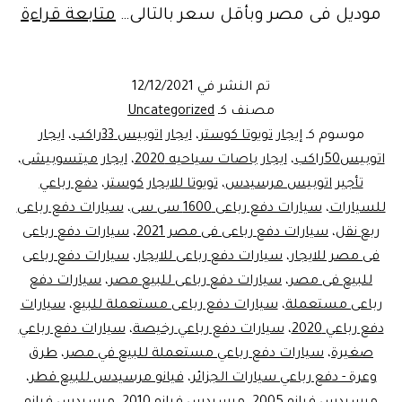
اس
موديل فى مصر وبأقل سعر بالتالى…
متابعة قراءة
كفا
مص
تم النشر في
12/12/2021
لاي
مصنف كـ
Uncategorized
وال
موسوم كـ
إيجار تويوتا كوستر
،
ايجار اتوبيس 33راكب
،
ايجار
اتوبيس50راكب
،
ايجار باصات سياحيه 2020
،
ايجار ميتسوبيشى
،
تأجير اتوبيس مرسيدس
،
تويوتا للايجار كوستر
،
دفع رباعي
للسيارات
،
سيارات دفع رباعى 1600 سى سى
،
سيارات دفع رباعى
ربع نقل
،
سيارات دفع رباعى فى مصر 2021
،
سيارات دفع رباعى
فى مصر للايجار
،
سيارات دفع رباعى للايجار
،
سيارات دفع رباعى
للبيع فى مصر
،
سيارات دفع رباعى للبيع مصر
،
سيارات دفع
رباعى مستعملة
،
سيارات دفع رباعى مستعملة للبيع
،
سيارات
دفع رباعي 2020
،
سيارات دفع رباعي رخيصة
،
سيارات دفع رباعي
صغيرة
،
سيارات دفع رباعي مستعملة للبيع في مصر
،
طرق
وعرة - دفع رباعي سيارات الجزائر
،
فيانو مرسيدس للبيع قطر
،