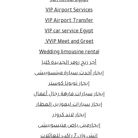
VIP Airport Services
VIP Airport Transfer
VIP car service Egypt
VVIP Meet and Greet.
Wedding limousine rental
أجر رنج روفر الجديدة كليا
إيجار أحدث سيارة ميتسوبيشى
إيجار تويوتا كوستر
إيجار سيارات فارهة رجال أعمال
إيجار سيارات ليموزين المطار
إيجار لاند كروزر
إيجارمينى باص متيسوبيشى
اتش وان 7 راكب للعائلات