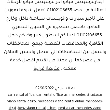
ايجارمرسيدس فيانو أجر مرسيدس فيانو للرحلات
العائلية في مصر01102106655 تعمل شركة ليموزين
علي تأجير سيارات واتوبيسات سياحية داخل وخارج
القاهرة بافضل تسعيرة في السوق المصري .
01102106655 لدينا كم اسطول كبير وضخم داخل
القاهرة والمحافظات لتغطية جيمع المحافظات
والتنقل بين المحافظات الي افضل واحسن الاماكن
في مصر كما ان مهتنا هي تقديم افضل خدمة
مرسيدس
ممكنه…
متابعة قراءة
فيانو
للايجار|
تم النشر في
02/01/2022
للرحلات
مصنف كـ
mercedes
،
car rental office us
،
car rental office
العائلية
viano rental cairo
،
mercedes viano rental dubai
،
mercedes-
rent a car mercedes viano
،
benz viano rental prices
،
ايجار