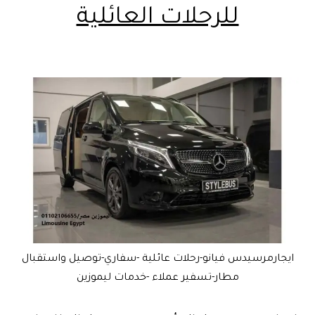
للرحلات العائلية
ايجارمرسيدس فيانو-رحلات عائلية -سفاري-توصيل واستقبال
مطار-تسفير عملاء -خدمات ليموزين