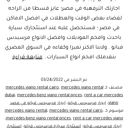
اجارتك الترفهيه في مصر؛ عايز قسطا من الراحه
لقضاء بعض الوقت والعطلات في افضل الاماكن
في مصر ؛ فستحصل عليه عند استئجارك سيارة
باحدث وافخم الموديلات وافضل الانواع مرسيدس
فيانو . ولاننا الاكتر تميزا وكفاءه في السوق المصري
لعشا
بنقدملك افخم انواع السيارات…
متابعة قراءة
الفخا
فان
تم النشر في
03/24/2022
مرسي
مصنف كـ
mercedes viano rental
،
mercedes viano rental cairo
فيانو
dubai
،
mercedes-benz viano rental prices
،
rent a car mercedes
viano
،
ايجار مرسيدس فيانو
،
ايجار مرسيدس فيانو في مصر
للايجا
موسوم كـ
،
mercedes viano rental cairo
،
mercedes viano rental
ليموز
،
mercedes-benz viano rental prices
،
rent a car mercedes viano
مصر
إيجار مرسيدس فيانو
،
استئجار سيارة مرسيدس فيانو
،
استئجار