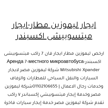
ايجار ليموزين مطار-ايجار
ميتسوبيشى اكسبندر
ارخص ليموزين مطار ايجار فان 7 راكب ميتسوبيشى
اكسبندر-Аренда 7-местного микроавтобуса
Mitsubishi Xpander شركة ليموزين مصر لايجار
السيارات والنقل السياحي للمطارات والزفاف
وخدمات رجال الاعمال | 01102106655شركة ليموزين
مصر وخدمة إيجار ميتسوبيشي إكسباندر ٧ راكب
تقدم شركة ليموزين مصر خدمة إيجار سيارات فاخرة