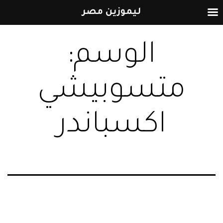
ليموزين مصر
التخطي
الوسم:
إلى
المحتوى
متسوبيشي
اكسباندر