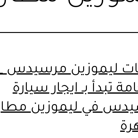
ت ليموزين مرسيدس _
مة تبدأ بـ ايجار سيارة
دس في ليموزين مطار
رة