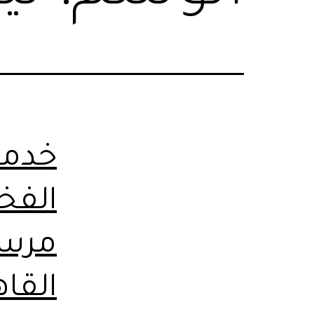
خدما
الفخا
مرسي
القاه