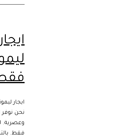
ايجار
فقط |
ايجار ليمو
فقط. بالتا