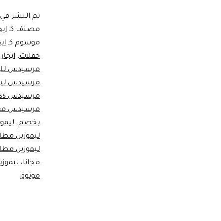
تم النشر في
مصنف كـ
اي
موسوم كـ
ايج
حفلات
،
ايجا
مرسيدس للز
مرسيدس ليم
مرسيدس S-Class زفاف
مرسيدس مع 
بخصم
،
ليموزين 
ليموزين مطار 24 سا
ليموزين مطار 
مجانا
،
ليموزي
موثوق