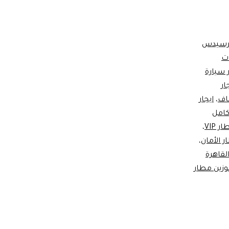
مرسيدس
ات
ر سيارة
ار
اف
،
ايجار
كامل
 VIP
،
ر الأمان
،
لقاهرة
وزين مطار