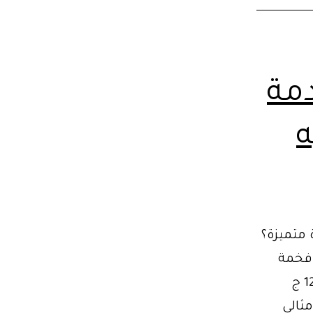
دمة
1 جنيه
 متميزة؟
باعي فخمة
وعصرية. لذلك يمكنك حجزها الآن لتوصيل واستقبال المطار بـ 1200 ج
مثالي