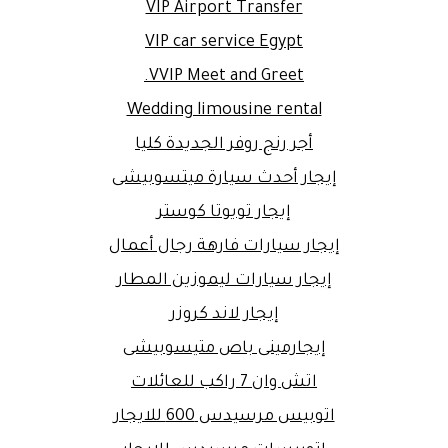
VIP Airport Transfer
VIP car service Egypt
VVIP Meet and Greet.
Wedding limousine rental
أجر رنج روفر الجديدة كليا
إيجار أحدث سيارة ميتسوبيشى
إيجار تويوتا كوستر
إيجار سيارات فارهة رجال أعمال
إيجار سيارات ليموزين المطار
إيجار لاند كروزر
إيجارمينى باص متيسوبيشى
اتش وان 7 راكب للعائلات
اتوبيس مرسيدس 600 للايجار