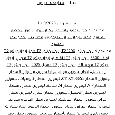
ايجار
ايجار…
متابعة قراءة
ليموزين
دفع
تم النشر في
11/18/2025
رباعي
مصنف كـ
حجز ليموزين استقبال كبار الزوار
،
ليموزين مطار
|
القاهرة
،
مكتب ايجار سيارات ليموزين
،
مكتب سياحة وسفر
القاهرة
خدمة
موسوم كـ
ايجار جيتور T2 1200
،
ايجار جيتور T2 حجز
،
ايجار جيتور T2
ليموزين
زفاف 3500
،
ايجار جيتور T2 للقاهرة
،
ايجار جيتور T2 مجاني
،
ايجار
المطار
جيتور T2 مع سائق
،
ايجار جيتور T2 موديل 2025
،
ايجار جيتور T2
يوم كامل
،
ايجار ليموزين قوية
،
ب
ايجار ليموزين من والي المطار
،
ليموزين المطار 01102106655
،
ليموزين المطار 3 يوميات
،
ليموزين
1000
المطار VIP
،
ليموزين مطار 24 ساعة
،
ليموزين مطار Luxury
،
جنيه
ليموزين مطار الأفضل
،
ليموزين مطار الأمان
،
ليموزين مطار
فقط
التزام
،
ليموزين مطار العائلات
،
ليموزين مطار القاهرة سياحة
،
ليموزين مطار القاهرة مجانا
،
ليموزين مطار الوفود. ايجار سيارات
|
دفع رباعي
،
ليموزين مطار بأسعار مناسبة
،
ليموزين مطار دقه