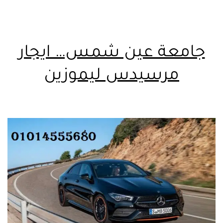
جامعة عين شمس… ايجار
مرسيدس ليموزين