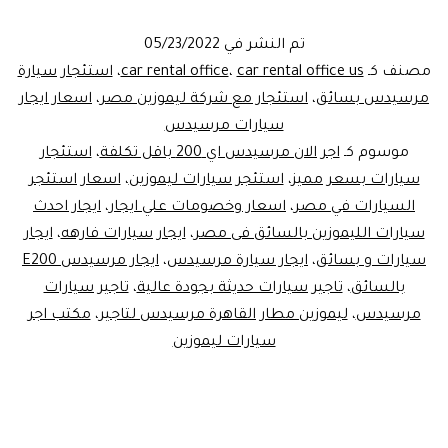
شمس…
تم النشر في
05/23/2022
ايجار
مصنف كـ
car rental office us
،
car rental office
،
استئجار سيارة
مرسيدس
مرسيدس بسائق
،
استئجار مع شركة ليموزين مصر
،
اسعار ايجار
سيارات مرسيدس
ليموزين
موسوم كـ
اجر الان مرسيدس اي 200 باقل تكلفة
،
استئجار
سيارات بسعر مميز
،
استئجر سيارات ليموزين
،
اسعار استئجر
السيارات في مصر
،
اسعار وخصومات علي ايجار
،
ايجار احدث
سيارات الليموزين بالسائق فى مصر
،
ايجار سيارات فارهه
،
ايجار
سيارات و بسائق
،
ايجار سيارة مرسيدس
،
ايجار مرسيدس E200
بالسائق
،
تاجير سيارات حديثة بجودة عالية
،
تاجير سيارات
مرسيدس
،
ليموزين مطار القاهرة مرسيدس لتاجير
،
مكتب اجر
سيارات ليموزين