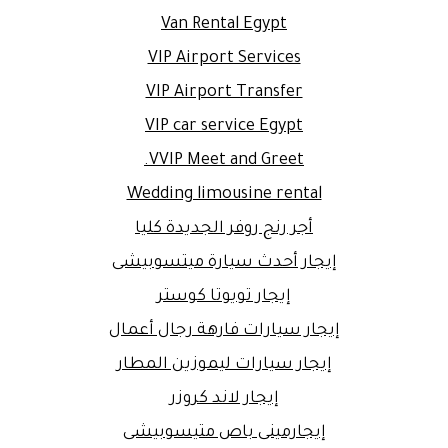
Van Rental Egypt
VIP Airport Services
VIP Airport Transfer
VIP car service Egypt
VVIP Meet and Greet.
Wedding limousine rental
أجر رنج روفر الجديدة كليا
إيجار أحدث سيارة ميتسوبيشى
إيجار تويوتا كوستر
إيجار سيارات فارهة رجال أعمال
إيجار سيارات ليموزين المطار
إيجار لاند كروزر
إيجارمينى باص متيسوبيشى