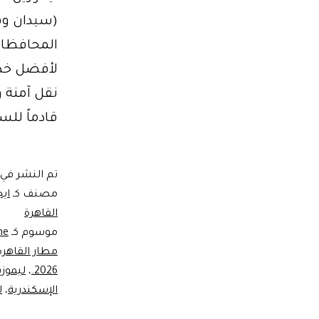
نقل آمنة 
قادماً لل
تم النشر في
مصنف كـ
ايج
القاهرة
موسوم كـ
ne
مطار القاهرة
2026.
،
ليموز
الإسكندرية
،
ل