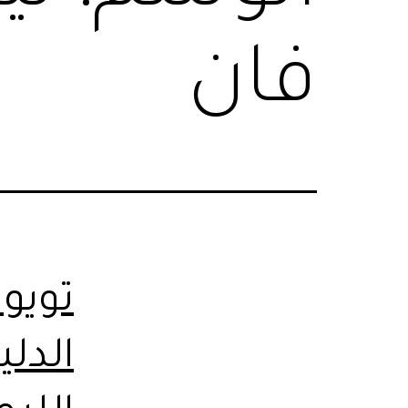
فان
تويو
الدل