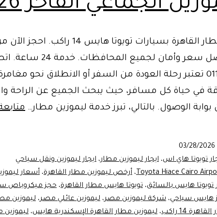
وزين الجماعي الفاخر 2026
ليموزين مطار القاهرة بسيارات تويوتا هايس 14 را
مصر بأفضل سعر وأمان لجميع المحافظات. خدمة 
01102106655 تعتبر رحلة العودة من السفر أو الانطلاق نحو مغامر
ة في حياة كل مسافر، حيث يبحث الجميع عن الراحة وال
بوابة الوصول. بالتالي، تبرز خدمة ليموزين مطار…
متابعة
03/28/2026
ار تويوتا هاي اس
،
ايجار ليموزين مطار
،
ايجار ليموزين ونقل سياحي
Toyota Hiace Cairo Airpo
،
أرخص ليموزين مطار القاهرة
،
أسعار ليموزي
ر تويوتا هايس بالسائق
،
تويوتا هايس مطار القاهرة
،
حجز ميكروباص سي
 هايس سياحي
،
شركة ليموزين مصر
،
ليموزين عائلي مصر
،
ليموزين مص
اهرة 14 راكب
،
ليموزين مطار القاهرة الإسكندرية هايس
،
ليموزين م