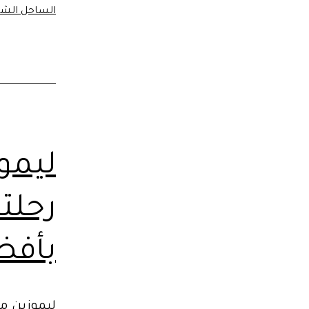
الساحل الشم
ليموز
رحلت
بأفضل
ليموزين م