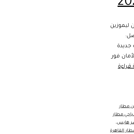
كب. احجز الآن من ليموزين
24 ساعة. اتصل:
ة جديدة
أمان فور
تويوتا
 قراءة
هايس
مطار
القاهرة:
الدليل
ن مطار
احي مطار
الشامل
ر هايس
،
لخدمات
طار القاهرة