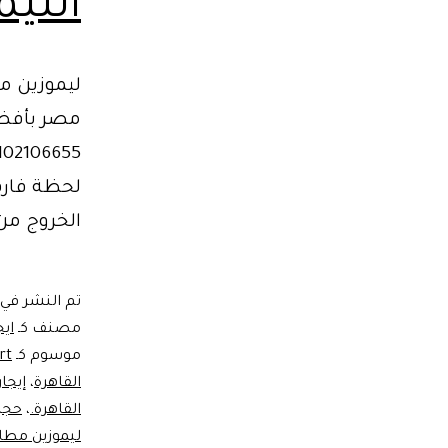
الليم
لحظة فارق
الخروج من 
تم النشر في
مصنف كـ
ايج
موسوم كـ
rt
القاهرة
،
إيجا
القاهرة.
،
حجز
ليموزين مطار الق