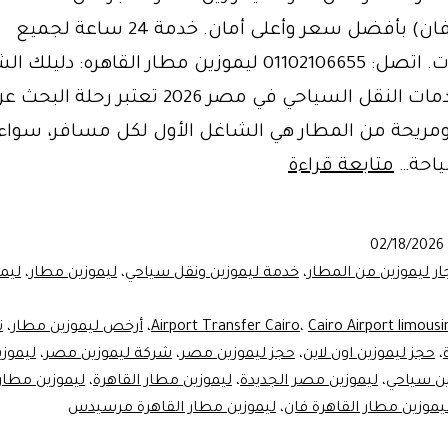
(سيدان وفان) بأفضل سعر وأعلى أمان. خدمة 24 ساعة لجميع
المحافظات. اتصل: 01102106655 ليموزين مطار القاهره: دليل
لأفضل خدمات النقل السياحي في مصر 2026 تعتبر ر
ومريحة من المطار هي الشاغل الأول لكل مسافر، سواء 
ليموزين
سياحة…
متابعة قراءة
مطار
القاهره
02/18/2026
|
ار ليموزين من المطار
،
خدمة ليموزين ونقل سياحي
،
ليموزين مطار
،
ليم
احجز
Cairo Airport limousi
،
Airport Transfer Cairo
،
أرخص ليموزين مطار
،
ت
رحلتك
،
حجز ليموزين اون لاين
،
حجز ليموزين مصر
،
شركة ليموزين مصر
،
ليموزي
مع
ين سياحي
،
ليموزين مصر الجديدة
،
ليموزين مطار القاهرة
،
ليموزين مطار 
ليموزين
يموزين مطار القاهرة فان
،
ليموزين مطار القاهرة مرسيدس
مصر