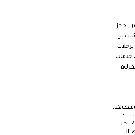
 ليموزين, حجز
 تسفير
لق الأمر برحلات
ي خدمات
ايجار
قراءة
سيارة
7
راكب
فاخرة
ايجار سيارات 7 راكب
يارة 7 راكب ايجار
من
ة
،
ايجار
ليموزين
ايجار هيونداي H1