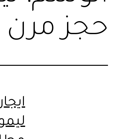
حجز مرن
ليمو