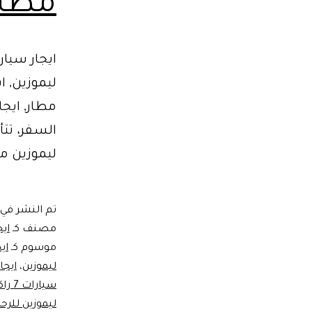
مطار 
ليموزين, ا
السفر، تت
ليموزين مطا
تم النشر في
مصنف كـ
ايج
موسوم كـ
ايجا
ليموزين
،
ايجار س
سيارات 7 راكب حديثة
ليموزين للرح