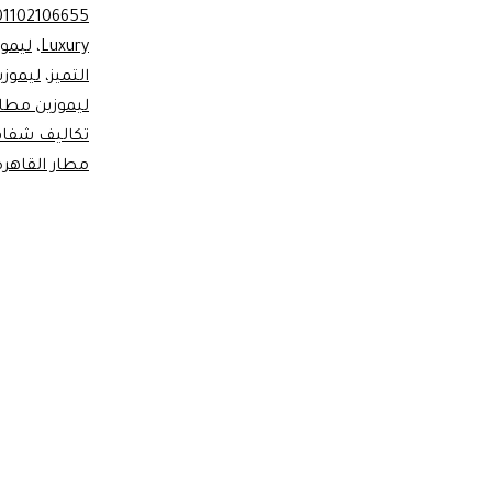
01102106655
Luxury
،
ليموز
التميز
،
ليموزي
ليموزين مطار
تكاليف شفاف
مطار القاهرة دعم 