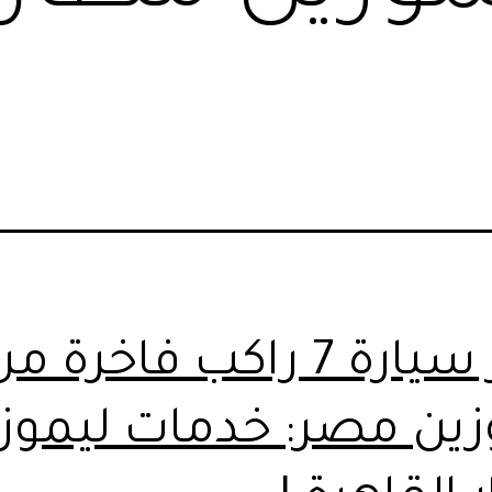
ايجار سيارة 7 راكب فاخرة م
زين مصر: خدمات ليموز