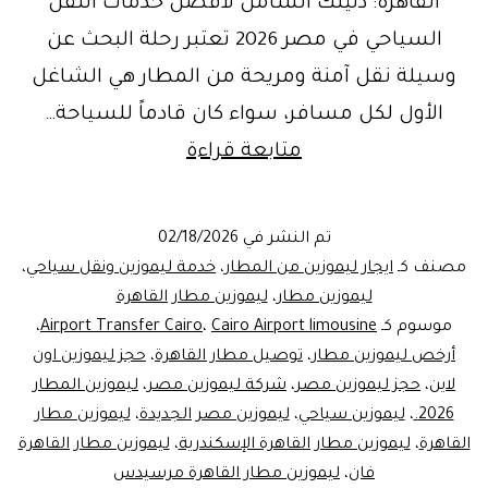
القاهره: دليلك الشامل لأفضل خدمات النقل
السياحي في مصر 2026 تعتبر رحلة البحث عن
وسيلة نقل آمنة ومريحة من المطار هي الشاغل
الأول لكل مسافر، سواء كان قادماً للسياحة…
ليموزين
متابعة قراءة
مطار
القاهره
تم النشر في
02/18/2026
|
مصنف كـ
ايجار ليموزين من المطار
،
خدمة ليموزين ونقل سياحي
،
احجز
ليموزين مطار
،
ليموزين مطار القاهرة
موسوم كـ
Cairo Airport limousine
،
Airport Transfer Cairo
،
رحلتك
أرخص ليموزين مطار
،
توصيل مطار القاهرة
،
حجز ليموزين اون
مع
لاين
،
حجز ليموزين مصر
،
شركة ليموزين مصر
،
ليموزين المطار
ليموزين
2026.
،
ليموزين سياحي
،
ليموزين مصر الجديدة
،
ليموزين مطار
القاهرة
،
ليموزين مطار القاهرة الإسكندرية
،
مصر
ليموزين مطار القاهرة
فان
،
ليموزين مطار القاهرة مرسيدس
بأفضل