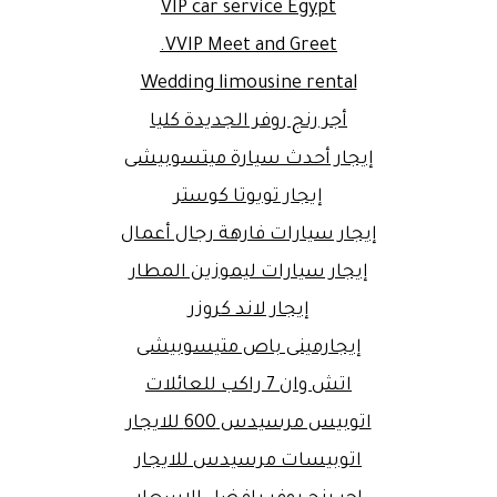
VIP car service Egypt
VVIP Meet and Greet.
Wedding limousine rental
أجر رنج روفر الجديدة كليا
إيجار أحدث سيارة ميتسوبيشى
إيجار تويوتا كوستر
إيجار سيارات فارهة رجال أعمال
إيجار سيارات ليموزين المطار
إيجار لاند كروزر
إيجارمينى باص متيسوبيشى
اتش وان 7 راكب للعائلات
اتوبيس مرسيدس 600 للايجار
اتوبيسات مرسيدس للايجار