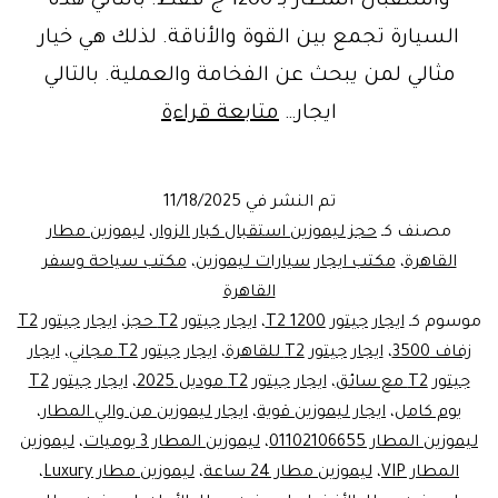
واستقبال المطار بـ 1200 ج فقط. بالتالي هذه
السيارة تجمع بين القوة والأناقة. لذلك هي خيار
مثالي لمن يبحث عن الفخامة والعملية. بالتالي
ايجار
ايجار…
متابعة قراءة
ليموزين
دفع
تم النشر في
11/18/2025
رباعي
مصنف كـ
حجز ليموزين استقبال كبار الزوار
،
ليموزين مطار
|
القاهرة
،
مكتب ايجار سيارات ليموزين
،
مكتب سياحة وسفر
القاهرة
خدمة
موسوم كـ
ايجار جيتور T2 1200
،
ايجار جيتور T2 حجز
،
ايجار جيتور T2
ليموزين
زفاف 3500
،
ايجار جيتور T2 للقاهرة
،
ايجار جيتور T2 مجاني
،
ايجار
المطار
جيتور T2 مع سائق
،
ايجار جيتور T2 موديل 2025
،
ايجار جيتور T2
يوم كامل
،
ايجار ليموزين قوية
،
ب
ايجار ليموزين من والي المطار
،
ليموزين المطار 01102106655
،
ليموزين المطار 3 يوميات
،
ليموزين
1000
المطار VIP
،
ليموزين مطار 24 ساعة
،
ليموزين مطار Luxury
،
جنيه