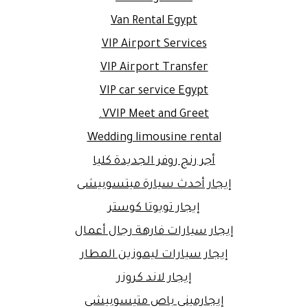
Van Rental Egypt
VIP Airport Services
VIP Airport Transfer
VIP car service Egypt
VVIP Meet and Greet.
Wedding limousine rental
أجر رنج روفر الجديدة كليا
إيجار أحدث سيارة ميتسوبيشى
إيجار تويوتا كوستر
إيجار سيارات فارهة رجال أعمال
إيجار سيارات ليموزين المطار
إيجار لاند كروزر
إيجارمينى باص متيسوبيشى