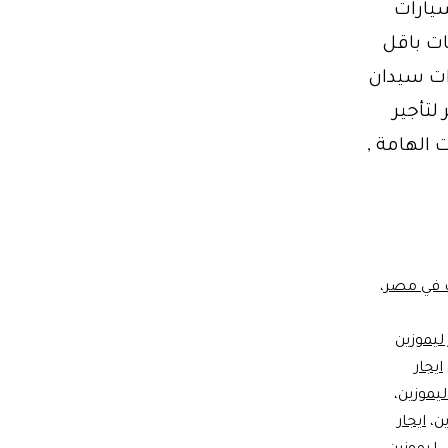
سيارات
زينات باقل
دس E200 , لذلك سيارات سيدان
 لتأجير
شخصيات الهامة ,
ت في مصر
،
ليموزين
ايجار
ليموزين
،
ين
،
ايجار