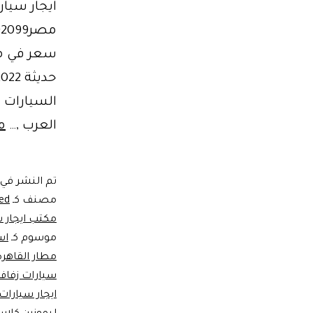
ايجار سيار
العرب ,…
م
تم النشر في
مصنف كـ
ed
مكتب ايجار س
موسوم كـ
اس
مطار القاهرة
سيارات زفاف
ايجار سيارات