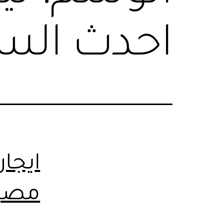
احدث السي
ايجار
مصر