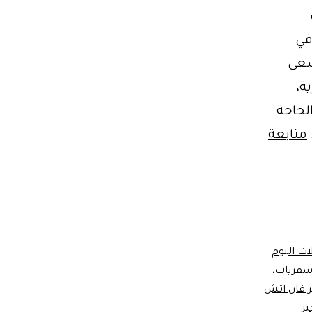
الي إيجار ليموزين للأعمال والاجتماعات 01102106655 في
سعى
ة،
الحاجة
متابعة
ات اليوم
 سفريات
،
ر فان اتش
ير