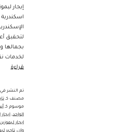
إيجار ليمو
الإسكندرية
لتحقيق أعل
بجمالها وت
لخدمات نق
ايجار
قراءة
ليموز
لسفر
تم النشر في
اسكن
مصنف كـ
تا
موسوم كـ
أس
الواحد
،
ايجار 
ايجار ليموزين
وان
،
تاجير لي