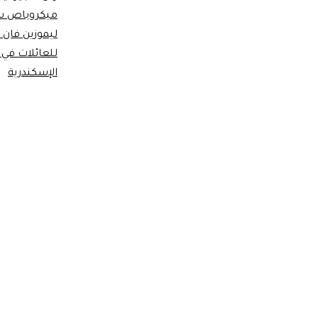
ميكروباص س
ليموزين فان 
للعائلات في 
الإسكندرية