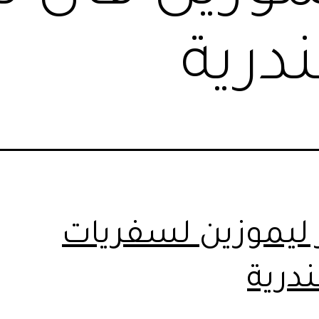
درية
ر ليموزين لسفريات
درية