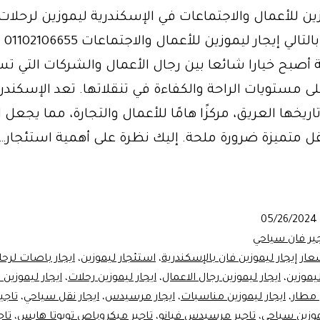
زين للأعمال والاجتماعات في الإسكندرية ليموزين لرحلات
اسكندرية بالت
 أصبح خيارا شائعا بين رجال الأعمال والشركات التي ت
ى مستويات الراحة والكفاءة في تنقلاتها. تعد الإسكندري
اريخها العريق، مركزًا هامًا للأعمال والتجارة، مما يجعل 
ل متميزة ضرورة ملحة. إليك نظرة على أهمية استئجار…
ين
يات
05/26/2024
درية
جير فان سياحي
عار إيجار ليموزين فان بالإسكندرية
،
استئجار ليموزين
،
ايجار باصات لرحل
ليموزين
،
ايجار ليموزين رجال الاعمال
،
ايجار ليموزين رحلات
،
ايجار ليموزين
 مطار
،
ايجار ليموزين مناسبات
،
ايجار مرسيدس
،
ايجار نقل سياحي
،
تاجي
موزين سياحي
،
تاجير مرسيدس فيانو
،
تاجير ميكروباص تويوتا هايس
،
تاج