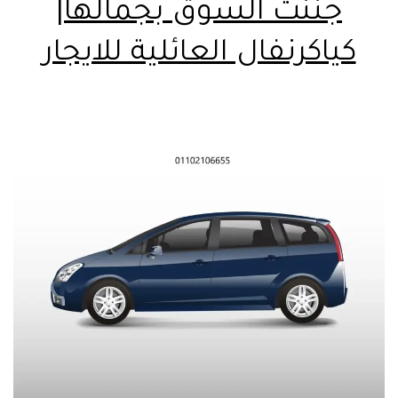
جننت السوق بجمالها|
كياكرنفال العائلية للايجار