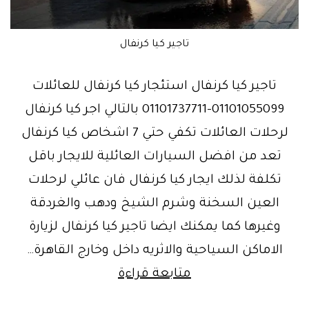
تاجير كيا كرنفال
تاجير كيا كرنفال استئجار كيا كرنفال للعائلات
01101055099-01101737711 بالتالي اجر كيا كرنفال
لرحلات العائلات تكفي حتي 7 اشخاص كيا كرنفال
تعد من افضل السيارات العائلية للايجار باقل
تكلفة لذلك ايجار كيا كرنفال فان عائلي لرحلات
العين السخنة وشرم الشيخ ودهب والغردقة
وغيرها كما يمكنك ايضا تاجير كيا كرنفال لزيارة
الاماكن السياحية والاثريه داخل وخارج القاهرة…
ايجار
متابعة قراءة
كيا