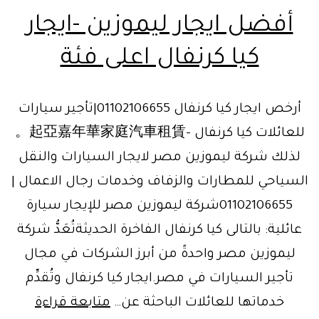
أفضل ايجار ليموزين -ايجار
كيا كرنفال اعلى فئة
أرخص ايجار كيا كرنفال 01102106655|تأجير سيارات
للعائلات كيا كرنفال -起亞嘉年華家庭汽車租賃。
لذلك شركة ليموزين مصر لايجار السيارات والنقل
السياحي للمطارات والزفاف وخدمات رجال الاعمال |
01102106655شركة ليموزين مصر للإيجار سيارة
عائلية: بالتالى كيا كرنفال الفاخرة الحديثةتُعَدُّ شركة
ليموزين مصر واحدةً من أبرز الشركات في مجال
تأجير السيارات في مصر.ايجار كيا كرنفال وتُقدِّم
أفضل
خدماتها للعائلات الباحثة عن…
متابعة قراءة