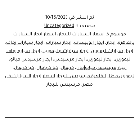
ايجار
ليموزي
تم النشر في
10/15/2023
-ايجار
مصنف كـ
Uncategorized
كيا
موسوم كـ
اسعار السيارات للايجار
،
اسعار ايجار السيارات
بالقاهرة
،
ايجار
،
ايجار اتوبيسات
،
ايجار سيارات
،
ايجار سيارات زفاف
،
كرنفال
ايجار سيارات ليموزين
،
ايجار سيارات و ليموزين
،
ايجار سيارة زفاف
اعلى
ليموزين
،
ايجار ليموزين
،
ايجار مرسيدس
،
ايجار مرسيدس فيانو
،
فئة
ايجار مرسيدس فيانو|فان
،
كرنفال
،
كيا كرنافال
،
كيا كرنفال
،
ليموزين مطار القاهرة مرسيدس للايجار اسعار ايجار السيارات في
مصر
،
مرسيدس للايجار