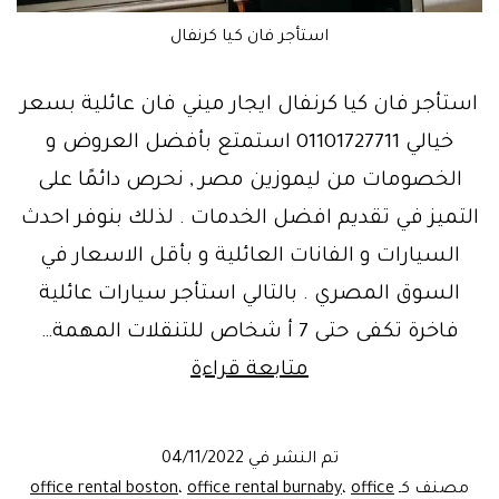
استأجر فان كيا كرنفال
استأجر فان كيا كرنفال ايجار ميني فان عائلية بسعر
خيالي 01101727711 استمتع بأفضل العروض و
الخصومات من ليموزين مصر , نحرص دائمًا على
التميز في تقديم افضل الخدمات . لذلك بنوفر احدث
السيارات و الفانات العائلية و بأقل الاسعار في
السوق المصري . بالتالي استأجر سيارات عائلية
فاخرة تكفى حتى 7 أ شخاص للتنقلات المهمة…
ايجار
متابعة قراءة
كيا
كرنفال
تم النشر في
04/11/2022
عائليه
مصنف كـ
office
،
office rental burnaby
،
office rental boston