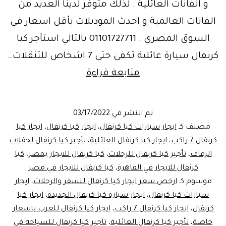
و الفانات العائلية . لذلك متوفر لدينا العديد من
الفانات العالمية و احدث الموديلات بأقل اسعار في
السوق المصري . 01101727711 بالتالي استأجر كيا
كرنفال سيارة عائلية تكفى حتى 7 اشخاص للتنقلات…
فان
متابعة قراءة
كورية
متعددة
تم النشر في
03/17/2022
الاستخدامات
مصنف كـ
ايجار سيارات كيا كرنفال
،
ايجار كيا كرنفال
،
ايجار كيا
..
كرنفال 7 راكب
،
ايجار كيا كرنفال العائلية
،
تأجير كيا كرنفال لحفلات
الزفاف
،
تأجير كيا كرنفال للرحلات
،
كيا كرنفال للايجار بمصر
،
كيا
ايجار
كرنفال للايجار في القاهرة
،
كيا كرنفال للايجار في مصر
كيا
موسوم كـ
ارخص سعر ايجار كيا كرنفال للسفر والرحلات
،
ايجار
كرنفال
سيارات كيا كرنفال
،
ايجار سيارة كيا كرنفال الجديدة
،
ايجار كيا
كرنفال
،
ايجار كيا كرنفال 7 راكب
،
ايجار كيا كرنفال للعرب باسعار
خاصة
،
تأجير كيا كرنفال العائلية
،
تاجير كيا كرنفال للسياحة في