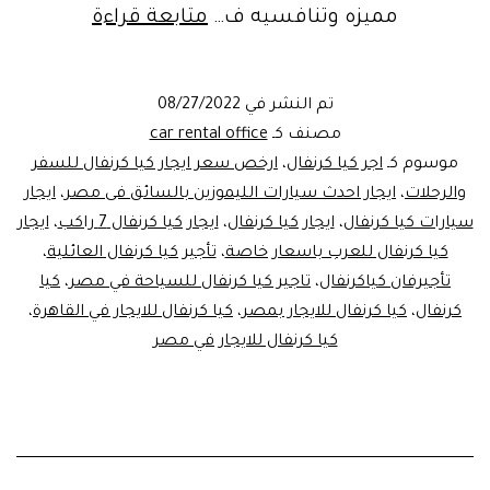
اسعار
مميزه وتنافسيه ف…
متابعة قراءة
ايجار
كيا
تم النشر في
08/27/2022
كرنفال
مصنف كـ
car rental office
في
موسوم كـ
اجر كيا كرنفال
،
ارخص سعر ايجار كيا كرنفال للسفر
والرحلات
،
ايجار احدث سيارات الليموزين بالسائق فى مصر
،
ايجار
مصر
سيارات كيا كرنفال
،
ايجار كيا كرنفال
،
ايجار كيا كرنفال 7 راكب
،
ايجار
كيا كرنفال للعرب باسعار خاصة
،
تأجير كيا كرنفال العائلية
،
تأجيرفان كياكرنفال
،
تاجير كيا كرنفال للسياحة في مصر
،
كيا
كرنفال
،
كيا كرنفال للايجار بمصر
،
كيا كرنفال للايجار في القاهرة
،
كيا كرنفال للايجار في مصر