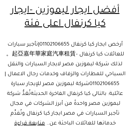
أفضل ايجار ليموزين -ايجار
كيا كرنفال اعلى فئة
أرخص ايجار كيا كرنفال 01102106655|تأجير سيارات
للعائلات كيا كرنفال -起亞嘉年華家庭汽車租賃。
لذلك شركة ليموزين مصر لايجار السيارات والنقل
السياحي للمطارات والزفاف وخدمات رجال الاعمال |
01102106655شركة ليموزين مصر للإيجار سيارة
عائلية: بالتالى كيا كرنفال الفاخرة الحديثةتُعَدُّ شركة
ليموزين مصر واحدةً من أبرز الشركات في مجال
تأجير السيارات في مصر.ايجار كيا كرنفال وتُقدِّم
أفضل
خدماتها للعائلات الباحثة عن…
متابعة قراءة