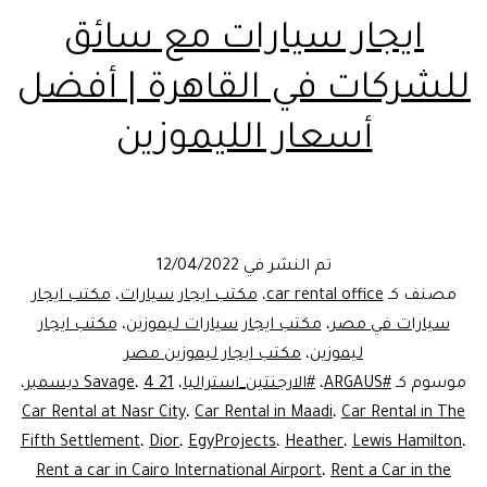
ايجار سيارات مع سائق
للشركات في القاهرة | أفضل
أسعار الليموزين
تم النشر في
12/04/2022
مصنف كـ
car rental office
،
مكتب ايجار سيارات
،
مكتب ايجار
سيارات في مصر
،
مكتب ايجار سيارات ليموزين
،
مكتب ايجار
ليموزين
،
مكتب ايجار ليموزين مصر
موسوم كـ
#ARGAUS
،
#الارجنتين_استراليا
،
21 Savage
4 ديسمبر
،
،
Car Rental at Nasr City
،
Car Rental in Maadi
،
Car Rental in The
Fifth Settlement
،
Dior
،
EgyProjects
،
Heather
،
Lewis Hamilton
،
Rent a car in Cairo International Airport
،
Rent a Car in the