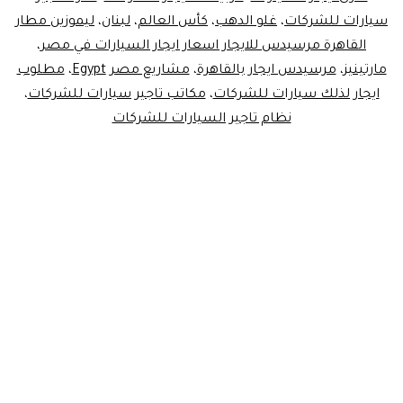
سيارات للشركات
،
غلو الدهب
،
كأس العالم
،
لبنان
،
ليموزين مطار
القاهرة مرسيدس للايجار اسعار ايجار السيارات في مصر
،
مارتينيز
،
مرسيدس ايجار بالقاهرة
،
مشاريع مصر Egypt
،
مطلوب
ايجار لذلك سيارات للشركات
،
مكاتب تاجير سيارات للشركات
،
نظام تاجير السيارات للشركات