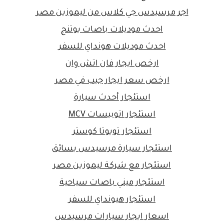
اجر مرسيدس جي كلاس من ليموزين مصر
احدث موديلات باصات يوتنج
احدث موديلات هونداي للسفر
ارخص ايجار فان اتش وان
ارخص سعر ايجار جيب في مصر
استئجار أحدث سيارة
استئجار اتوبيسات MCV
استئجار تويوتا كوستر
استئجار سيارة مرسيدس بسائق
استئجار مع شركة ليموزين مصر
استئجار ميني باصات سياحية
استئجار هيونداي للسفر
اسعار ايجار سيارات مرسيدس